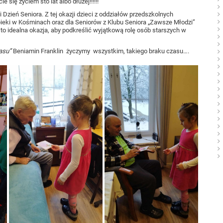
cie się życiem sto lat albo dłużej!!!!!!
 Dzień Seniora. Z tej okazji dzieci z oddziałów przedszkolnych
eki w Kośminach oraz dla Seniorów z Klubu Seniora „Zawsze Młodzi”
a to idealna okazja, aby podkreślić wyjątkową rolę osób starszych w
zasu”
Beniamin Franklin życzymy wszystkim, takiego braku czasu….