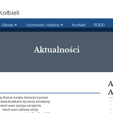
Kołbieli
Szkoła
Uczniowie i rodzice
Kontakt
RODO
Aktualności
A
A
iaj Wasze święto Seniorzy kochani
rzedszkolakami życzenia składamy
niech wam sprzyja szczęście
niech wam zdrowie służy