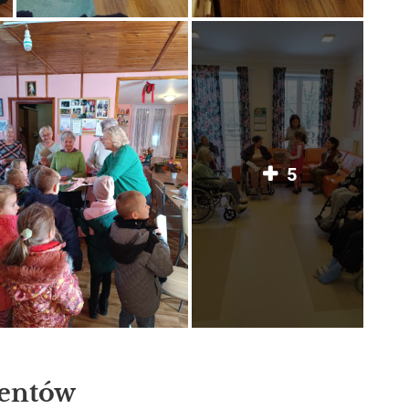
5
lentów