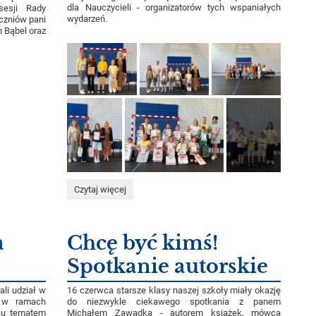
dla Nauczycieli - organizatorów tych wspaniałych
sesji Rady
wydarzeń.
czniów pani
 Bąbel oraz
Apel
Czytaj więcej
"Nasi
najlepsi":
a
Chcę być kimś!
Spotkanie autorskie
ali udział w
16 czerwca starsze klasy naszej szkoły miały okazję
m w ramach
do niezwykle ciekawego spotkania z panem
ku tematem
Michałem Zawadką - autorem książek, mówcą