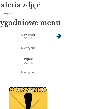
aleria zdjęć
k danych
ygodniowe menu
Czwartek
06. 08.
Nieczynna
Piątek
07. 08.
Nieczynna