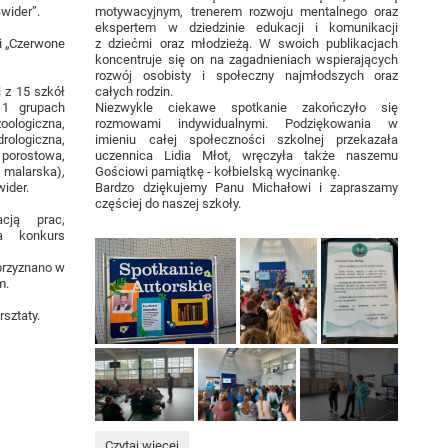
Świder”.
motywacyjnym, trenerem rozwoju mentalnego oraz
ekspertem w dziedzinie edukacji i komunikacji
 i „Czerwone
z dziećmi oraz młodzieżą. W swoich publikacjach
koncentruje się on na zagadnieniach wspierających
rozwój osobisty i społeczny najmłodszych oraz
 z 15 szkół
całych rodzin.
11 grupach
Niezwykle ciekawe spotkanie zakończyło się
oologiczna,
rozmowami indywidualnymi. Podziękowania w
rologiczna,
imieniu całej społeczności szkolnej przekazała
 porostowa,
uczennica Lidia Młot, wręczyła także naszemu
malarska),
Gościowi pamiątkę - kołbielską wycinankę.
wider.
Bardzo dziękujemy Panu Michałowi i zapraszamy
częściej do naszej szkoły.
acją prac,
a konkurs
przyznano w
m.
sztaty.
Chcę
Czytaj więcej