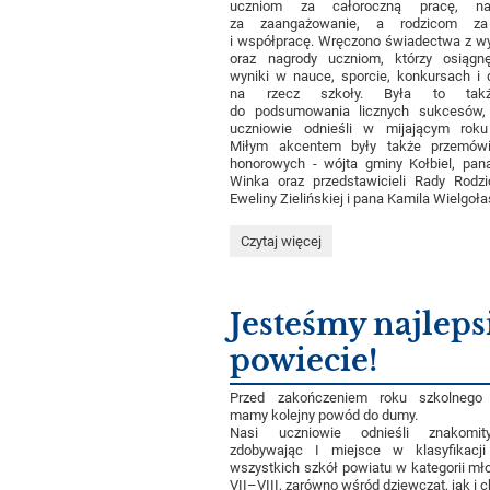
uczniom za całoroczną pracę, nau
za zaangażowanie, a rodzicom za
i współpracę. Wręczono świadectwa z w
oraz nagrody uczniom, którzy osiągnę
wyniki w nauce, sporcie, konkursach i d
na rzecz szkoły. Była to takż
do podsumowania licznych sukcesów, 
uczniowie odnieśli w mijającym roku
Miłym akcentem były także przemówi
honorowych - wójta gminy Kołbiel, pan
Winka oraz przedstawicieli Rady Rodz
Eweliny Zielińskiej i pana Kamila Wielgoła
Uroczyste
Czytaj więcej
zakończenie
roku
szkolnego
i
Jesteśmy najleps
pożegnanie
Absolwentów:
powiecie!
Przed zakończeniem roku szkolnego
mamy kolejny powód do dumy.
Nasi uczniowie odnieśli znakomit
zdobywając I miejsce w klasyfikacji 
wszystkich szkół powiatu w kategorii mło
VII–VIII, zarówno wśród dziewcząt, jak i 