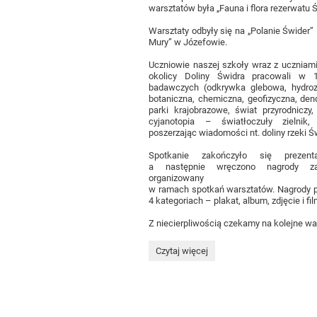
warsztatów była „Fauna i flora rezerwatu 
Warsztaty odbyły się na „Polanie Świder”
Mury” w Józefowie.
Uczniowie naszej szkoły wraz z uczniami
okolicy Doliny Świdra pracowali w 
badawczych (odkrywka glebowa, hydroz
botaniczna, chemiczna, geofizyczna, dend
parki krajobrazowe, świat przyrodniczy,
cyjanotopia – światłoczuły zielnik, 
poszerzając wiadomości nt. doliny rzeki Ś
Spotkanie zakończyło się prezent
a następnie wręczono nagrody z
organizowany
w ramach spotkań warsztatów. Nagrody 
4 kategoriach – plakat, album, zdjęcie i fil
Z niecierpliwością czekamy na kolejne war
XXVII
Czytaj więcej
Spotkania
nad
Świdrem: