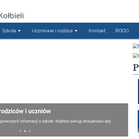
Kołbieli
Szkoła
Uczniowie i rodzice
Kontakt
RODO
P
rodziców i uczniów
jnowszych informacji o szkole. Wybierz sekcję Aktualności aby