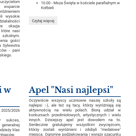
czycielom
10.00 - Msza Święta w kościele parafialnym w
 wsparcie
Kołbieli
yróżnieniem
li wysokie
Harmonogram
Czytaj więcej
ziałalności
uroczystości
e okazja
zakończenia
które nasi
roku
 szkolnym.
szkolnego:
enia gości
a Sylwestra
iców - pani
skiego.
i w
Apel "Nasi najlepsi"
Oczywiście wszyscy uczniowie naszej szkoły są
najlepsi :-), ale też są tacy, którzy wyróżniają się
aktywnością na wielu polach. Biorą udział w
 2025/2026
konkursach przedmiotowych, artystycznych i wielu
innych. Dzisiejszy apel jest dowodem na to.
y sukces,
Serdecznie gratulujemy wszystkim zwycięzcom,
generalnej
którzy zostali wyróżnieni i zdobyli "medalowe"
dzieży klas
miejsca. Ogromne podziękowania i wyrazy szacunku
chłopców.