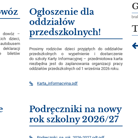
G
owóz
Ogłoszenie dla
bra
oddziałów
T
przedszkolnych!
na dowóz –
ich dzieci,
autobusem
deklaracji
Prosimy rodziców dzieci przyjętych do oddziałów
e biletów
przedszkolnych o wypełnienie i dostarczenie
do szkoły Karty Informacyjnej – przedmiotowa karta
niezbędna jest do zaplanowania organizacji pracy
oddziałów przedszkolnych od 1 września 2026 roku.
Karta_informacyjna.pdf
e
Podręczniki na nowy
rok szkolny 2026/27
Podreczniki_na_rok_2026-2027.odt.pdf