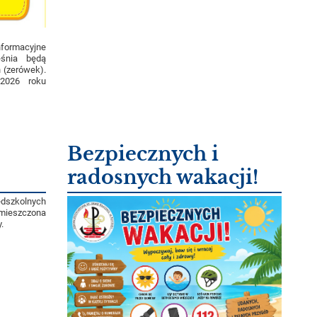
formacyjne
śnia będą
 (zerówek).
 2026 roku
Bezpiecznych i
radosnych wakacji!
edszkolnych
umieszczona
.