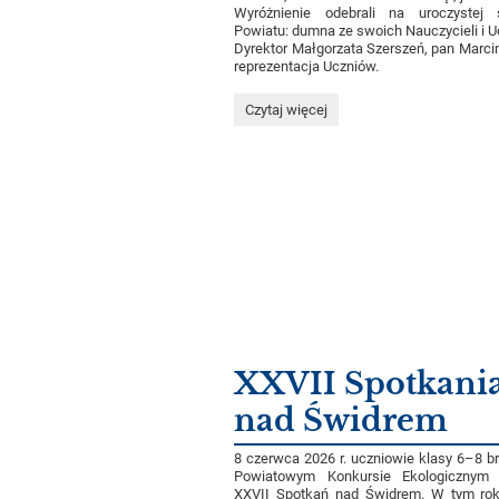
Wyróżnienie odebrali na uroczystej 
Powiatu: dumna ze swoich Nauczycieli i U
Dyrektor Małgorzata Szerszeń, pan Marcin
reprezentacja Uczniów.
Jesteśmy
Czytaj więcej
najlepsi
w
powiecie!:
XXVII Spotkani
nad Świdrem
8 czerwca 2026 r. uczniowie klasy 6–8 br
Powiatowym Konkursie Ekologiczny
XXVII Spotkań nad Świdrem. W tym ro