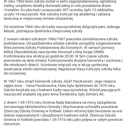
W roku 1963 teren szkoły został w pełni zagospodarowany, ogrodzony
siatką, urządzono działkę doświadczalną w celu posadzenia drzew
i kwiatów. Do placówki uczęszczało 397 uczniów, było 12 oddziałów,
uczyło 14 nauczycieli. Rok szkolny kończył się akademią i zabawą
taneczną w miejscowej remizie strażackiej.
Od września 1964 roku do kadry nauczycielskiej dołączyła pani Jadwiga
Mazek, późniejsza dyrektorka miejscowej szkoły.
Z nowym rokiem szkolnym 1966/1967 powstała ośmioklasowa szkoła
podstawowa. Od października władze szkolne zarządziły zorganizowanie
Wieczorowej Szkoły Podstawowej dla Dorosłych. W ramach pomocy
Milicji Obywatelskiej nauczyciele stworzyli Lotną Grupę ORMO.
Kontrolowała ona okolicę po godzinie 20.00. W tym czasie szkoła
pracowała na dwie zmiany. Funkcjonowała drużyna harcerska i zuchowa (
dla młodszych dzieci). Uczniowie włączyli się w akcję społeczną
zwalczania stonki ziemniaczanej. Najstarsze klasy kończyły szkołę kilka
dni wcześniej.
W 1967 roku zmarł kierownik szkoły Józef Paszkowski. Jego miejsce
zajęła żona – Irena Paszkowska, która była dyrektorem do 1970 roku.
Szkoła borykała się z brakiem kadry nauczycielskiej. Wśród pracujących
nauczycieli znalazła się pani Anna Świderska, były żołnierz AK.
Z dniem 1.09.1972 roku Gminna Rada Narodowa na mocy zarządzenia
ówczesnego Ministerstwa Oświaty i Wychowania uchwaliła powołanie
Zbiorczej Szkoły Gminnej w Kołbieli. Celem reformy było tworzenie na wsi
dobrze wyposażonych i obsadzonych kadrowo szkół. Zbiorcza Szkoła
Gminna w Kołbieli powstała 1.09.1973 roku jako jedyna w całym powiecie
otwockim.