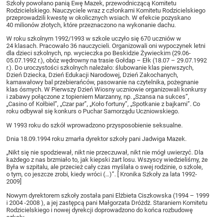
Szkoły powołano panią Ewę Mazek, przewodniczącą Komitetu
Rodzicielskiego. Nauczyciele wraz z członkami Komitetu Rodzicielskiego
przeprowadzili kwestę w okolicznych wsiach. W efekcie pozyskano
40 milionów złotych, które przeznaczono na wykonanie dachu.
W roku szkolnym 1992/1993 w szkole uczyło się 670 uczniów w
24 klasach. Pracowało 36 nauczycieli. Organizowali oni wypoczynek letni
dla dzieci szkolnych, np. wycieczka po Beskidzie Żywieckim (29.06-
05.07.1992 r.), obóz wędrowny na trasie Gołdap – Ełk (18.07 – 29.07.1992
r.). Do uroczystości szkolnych należało: ślubowanie klas pierwszych,
Dzień Dziecka, Dzień Edukacji Narodowej, Dzień Zakochanych,
karnawałowy bal przebierańców, pasowanie na czytelnika, pożegnanie
klas ósmych. W Pierwszy Dzień Wiosny uczniowie organizowali konkursy
i zabawy połączone z topieniem Marzanny, np. „Szansa na sukces”,
„Casino of Kołbiel”, „Czar par”, „Koło fortuny”, „Spotkanie z bajkami”. Co
roku odbywał się konkurs o Puchar Samorządu Uczniowskiego.
W 1993 roku do szkół wprowadzono przysposobienie seksualne.
Dnia 18.09.1994 roku zmarła dyrektor szkoły pani Jadwiga Mazek.
„Nikt się nie spodziewał, nikt nie przeczuwał, nikt nie mógł uwierzyć. Dla
każdego z nas brzmiało to, jak kiepski żart losu. Wszyscy wiedzieliśmy, że
Była w szpitalu, ale przecież cały czas myślała o swej rodzinie, o szkole,
o tym, co jeszcze zrobi, kiedy wróci (…)”. [ Kronika Szkoły za lata 1992-
2009]
Nowym dyrektorem szkoły została pani Elżbieta Ciszkowska (1994 – 1999
i 2004 -2008 ), a jej zastępcą pani Małgorzata Dróżdż. Staraniem Komitetu
Rodzicielskiego i nowej dyrekcji doprowadzono do końca rozbudowę