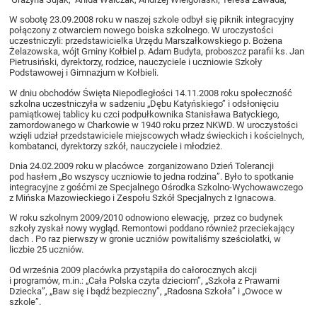
W sobotę 23.09.2008 roku w naszej szkole odbył się piknik integracyjny
połączony z otwarciem nowego boiska szkolnego. W uroczystości
uczestniczyli: przedstawicielka Urzędu Marszałkowskiego p. Bożena
Żelazowska, wójt Gminy Kołbiel p. Adam Budyta, proboszcz parafii ks. Jan
Pietrusiński, dyrektorzy, rodzice, nauczyciele i uczniowie Szkoły
Podstawowej i Gimnazjum w Kołbieli.
W dniu obchodów Święta Niepodległości 14.11.2008 roku społeczność
szkolna uczestniczyła w sadzeniu „Dębu Katyńskiego” i odsłonięciu
pamiątkowej tablicy ku czci podpułkownika Stanisława Batyckiego,
zamordowanego w Charkowie w 1940 roku przez NKWD. W uroczystości
wzięli udział przedstawiciele miejscowych władz świeckich i kościelnych,
kombatanci, dyrektorzy szkół, nauczyciele i młodzież.
Dnia 24.02.2009 roku w placówce zorganizowano Dzień Tolerancji
pod hasłem „Bo wszyscy uczniowie to jedna rodzina”. Było to spotkanie
integracyjne z gośćmi ze Specjalnego Ośrodka Szkolno-Wychowawczego
z Mińska Mazowieckiego i Zespołu Szkół Specjalnych z Ignacowa.
W roku szkolnym 2009/2010 odnowiono elewację, przez co budynek
szkoły zyskał nowy wygląd. Remontowi poddano również przeciekający
dach . Po raz pierwszy w gronie uczniów powitaliśmy sześciolatki, w
liczbie 25 uczniów.
Od września 2009 placówka przystąpiła do całorocznych akcji
i programów, m.in.: „Cała Polska czyta dzieciom”, „Szkoła z Prawami
Dziecka”, „Baw się i bądź bezpieczny”, „Radosna Szkoła” i „Owoce w
szkole”.