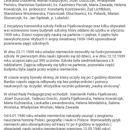
Leokadia Dudówna, Marian Kasprzycki, Józef Duszczyk, Władysław
Peńsko, Stanisław Sadowski, ks. Kazimierz Peciak, Maria Zawada, Helena
Kowalczyk, ks. proboszcz Konstanty Kostrzewski, Żyd Lichtblum,
Stanisława Wiszniewska, Franciszek Obuchowicz, ks. Palasik, Marian
Ślusarczyk, ks. Jan Sędziak, p. Lubelski.
Z inicjatywy kierownika szkoły Feliksa Fijałkowskiego oraz kilku obywateli
wsi wzniesiono nowy budynek szkolny, który oddano do użytku w styczniu
1939 roku. Dzieci rozpoczęły naukę na parterze i I piętrze, II piętro było
niewykończone. Wybuch II wojny światowej 1939-1945 spowodował
przerwanie zajęć szkolnych.
W dniu 23.11.1939 roku władze niemieckie zezwoliły na funkcjonowanie
szkoły. W pierwszym dniu nauki zgłosiło się 60 dzieci, a w dniu 12.12.1939
roku uczęszczało już 395 uczniów. Szkoła była siedmioklasowa z 8
oddziałami. Zajęcia odbywały się tylko na parterze, pozostała część
budynku była zajęta przez wojska niemieckie.
W czasie wojny bywały okresy, że klasy uczyły się po 2 godziny dziennie.
Bardzo często zajęcia odbywały się bez podręczników i pomocy
naukowych np. liczydeł. Wszystkie roczniki pobierały „naukę skróconą”.
W skład Rady Pedagogicznej wchodzili : kierownik Feliks Fijałkowski,
Józef Duszczyk, Tadeusz Drecki, Józefa Fijałkowska, Helena Kowalczyk,
Maria Kuźniarska, Leokadia Lewandowska, Helena Mondalska, Sabina
Wrońska, Władysław Wroński, Maria Zawada.
Od 6.01.1940 roku władze niemieckie nakazały usunąć z programu
nauczania historię Polski, geografię i nauki o Polsce. Wprowadziły język
niemiecki jako obowiązkowy od klasy III po 4 godziny w tygodniu (
obowiązek nauki języka niemieckiego zniesiono 12.05.1940 roku).