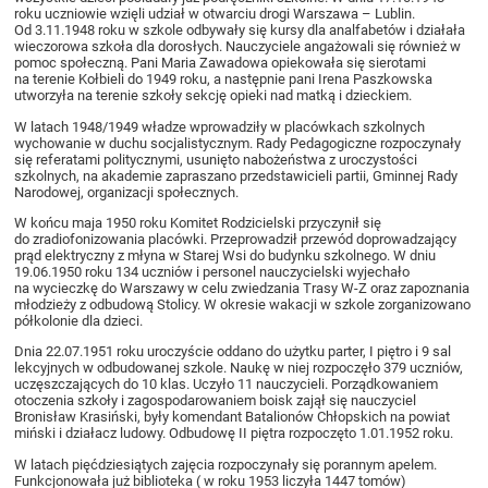
roku uczniowie wzięli udział w otwarciu drogi Warszawa – Lublin.
Od 3.11.1948 roku w szkole odbywały się kursy dla analfabetów i działała
wieczorowa szkoła dla dorosłych. Nauczyciele angażowali się również w
pomoc społeczną. Pani Maria Zawadowa opiekowała się sierotami
na terenie Kołbieli do 1949 roku, a następnie pani Irena Paszkowska
utworzyła na terenie szkoły sekcję opieki nad matką i dzieckiem.
W latach 1948/1949 władze wprowadziły w placówkach szkolnych
wychowanie w duchu socjalistycznym. Rady Pedagogiczne rozpoczynały
się referatami politycznymi, usunięto nabożeństwa z uroczystości
szkolnych, na akademie zapraszano przedstawicieli partii, Gminnej Rady
Narodowej, organizacji społecznych.
W końcu maja 1950 roku Komitet Rodzicielski przyczynił się
do zradiofonizowania placówki. Przeprowadził przewód doprowadzający
prąd elektryczny z młyna w Starej Wsi do budynku szkolnego. W dniu
19.06.1950 roku 134 uczniów i personel nauczycielski wyjechało
na wycieczkę do Warszawy w celu zwiedzania Trasy W-Z oraz zapoznania
młodzieży z odbudową Stolicy. W okresie wakacji w szkole zorganizowano
półkolonie dla dzieci.
Dnia 22.07.1951 roku uroczyście oddano do użytku parter, I piętro i 9 sal
lekcyjnych w odbudowanej szkole. Naukę w niej rozpoczęło 379 uczniów,
uczęszczających do 10 klas. Uczyło 11 nauczycieli. Porządkowaniem
otoczenia szkoły i zagospodarowaniem boisk zajął się nauczyciel
Bronisław Krasiński, były komendant Batalionów Chłopskich na powiat
miński i działacz ludowy. Odbudowę II piętra rozpoczęto 1.01.1952 roku.
W latach pięćdziesiątych zajęcia rozpoczynały się porannym apelem.
Funkcjonowała już biblioteka ( w roku 1953 liczyła 1447 tomów)