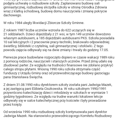
podjęła uchwałę o rozbudowie szkoły. Zaplanowano budowę sali
gimnastycznej, rozbudowę skrzydła szkoły w stronę Ośrodka Zdrowia
wraz z klatką schodową, budowę domu nauczyciela i zmianę pokrycie
dachowego.
W roku 1984 uległy likwidacji Zbiorcze Szkoły Gminne.
Z rokiem 1987 liczba uczniów wzrosła do 622 uczących się w
21 oddziałach. Dzieci dojeżdżały z 21 wsi, w tym 149 uczniów dowożono
własnym autobusem, a 185 dojeżdżało autobusami PKS. Szkoła posiadała
10 sal lekcyjnych i 2 pracownie pracy-techniki, brakowało odpowiedniej
świetlicy, biblioteki z czytelnią, sali gimnastycznej i stołówki. Z tego
powodu zajęcia odbywały się na dwie zmiany i trwały do godziny 17.05.
Pierwsze prace budowlane rozpoczęto dopiero w czasie wakacji 1989 roku
z pomocą rodziców, nauczycieli i starszych uczniów. Przed zimą udało się
zbudować parter. Ze względu na trudności finansowe nie zdołano przykryć
całego stropu płytami. Wiosną 1990 roku szkoła otrzymała część
funduszy z Urzędu Gminy oraz od przewodniczącego budowy gazociągu
pana Stanisława Święcha.
Z dniem 31.08.1990 roku dyrektorem szkoły została pani Jadwiga Mazek,
a jej zastępcą pani Elżbieta Ciszkowska. W roku szkolnym 1990/1991
przywrócono katechizację dzieci i młodzieży w szkołach w wymiarze 1
godziny tygodniowo. Ze względu na trudne warunki lokalowe lekcje
odbywały się w salce katechetycznej przy kościele i były prowadzone
przez księży.
Od września 1990 roku rozbudowę szkoły kontynuowała pani dyrektor
Jadwiga Mazek. Na stanowisko przewodniczącego Komitetu Rozbudowy