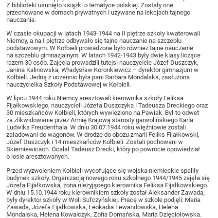
Z biblioteki usunięto książki o tematyce polskiej. Zostały one
przechowane w domach prywatnych i używane na lekcjach tajnego
nauczania.
W czasie okupacji w latach 1943-1944 na II piętrze szkoły kwaterowali
Niemcy, a na I piętrze odbywało się tajne nauczanie na szczeblu
podstawowym. W Kołbieli prowadzone było również tajne nauczanie
na szczeblu gimnazjalnym. W latach 1942-1943 były dwie klasy liczące
razem 30 osób. Zajęcia prowadzili tutejsi nauczyciele Józef Duszczyk,
Janina Kalinowska, Władysław Koronkiewicz – dyrektor gimnazjum w
Kołbieli. Jedną z uczennic była pani Barbara Mondalska, zasłużona
nauczycielka Szkoły Podstawowej w Kołbieli.
W lipcu 1944 roku Niemcy aresztowali kierownika szkoły Feliksa
Fijałkowskiego, nauczycieli Józefa Duszczyka i Tadeusza Dreckiego oraz
30 mieszkańców Kołbieli, których wywieziono na Pawiak. Był to odwet
za zlikwidowanie przez Armię Krajową starosty garwolińskiego Karla
Ludwika Freudenthala. W dniu 30.07.1944 roku więźniowie zostali
załadowani do wagonów. W drodze do obozu zmarli Feliks Fijałkowski,
Józef Duszczyk i 14 mieszkańców Kołbieli. Zostali pochowani w
Skierniewicach. Ocalał Tadeusz Drecki, który po powrocie opowiedział
o losie aresztowanych.
Przed wyzwoleniem Kołbieli wycofujące się wojska niemieckie spaliły
budynek szkoły. Organizacją nowego roku szkolnego 1944/1945 zajęła się
Józefa Fijałkowska, żona nieżyjącego kierownika Feliksa Fijałkowskiego.
W dniu 15.10.1944 roku kierownikiem szkoły został Aleksander Zawada,
były dyrektor szkoły w Woli Sufczyńskiej. Pracę w szkole podjęli: Maria
Zawada, Józefa Fijałkowska, Leokadia Lewandowska, Helena
Mondalska, Helena Kowalczyk, Zofia Domańska, Maria Dzięciołowska.