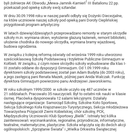
byli żołnierze AK Obwodu „Mewa-Jamnik-Kamień” III Batalionu 22 pp.
przekazali pod opiekę szkoły swój sztandar.
W dniu 30.09.1998 roku w naszej parafii odbyły się Dożynki Diecezjalne,
na które uczniowie naszej szkoły pod opieką pani Doroty Cieplińskiej
przygotowali program artystyczny.
W latach dziewięćdziesiątych przeprowadzano remonty w starym skrzydle
szkoły m.in. wymiana okien, wyłożenie glazurą łazienek, remont biblioteki,
ułożenie chodnika do nowego skrzydła, wymiana bramy wjazdowej,
budowa ogrodzenia.
W związku z kolejną reformą oświaty od września 1999 roku utworzono
sześcioklasową Szkołę Podstawową i trzyletnie Publiczne Gimnazjum w
Kołbieli. W związku, z czym nowe skrzydło szkoły wybudowane dla klas I-
III zostało oddane do dyspozycji Gimnazjum. Od 1.09.1999 roku
dyrektorem szkoły podstawowej został pan Adam Budyta (do 2003 roku),
a jego zastępcą pani Renata Mazek, później pani Anida Walczak. Funkcję
dyrektora Gimnazjum powierzono panu Andrzejowi Jaworskiemu.
W roku szkolnym 1999/2000 w szkole uczyło się 487 uczniów w
21 oddziałach. Pracowało 35 nauczycieli. Był to ostatni rok nauki w klasie
ósmej. Placówka dysponowała 12 salami lekcyjnymi. Działały
następujące organizacje: Samorząd Szkolny, Szkolne Koło Sportowe,
Sekcja Szkolnego Koła Krajoznawczo-Turystycznego, Sekcja młodzieżowa
Towarzystwa Przyjaciół Ziemi Kobielskiej, chór szkolny, PCK,
Międzyszkolny Uczniowski Klub Sportowy „Bielik”. Istniały też kółka
zainteresowań: wycinankarskie, regionalne, przyrodnicze, informatyczne,
teatralne, matematyczne, plastyczne. Szkoła włączyła się do dwóch akcji
ogólnopolskich: „Sprzątanie Świata” i „Wielka Orkiestra Świątecznej