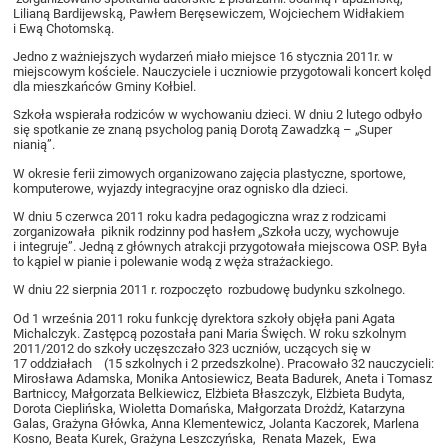
Lilianą Bardijewską, Pawłem Beręsewiczem, Wojciechem Widłakiem
i Ewą Chotomską.
Jedno z ważniejszych wydarzeń miało miejsce 16 stycznia 2011r. w
miejscowym kościele. Nauczyciele i uczniowie przygotowali koncert kolęd
dla mieszkańców Gminy Kołbiel.
Szkoła wspierała rodziców w wychowaniu dzieci. W dniu 2 lutego odbyło
się spotkanie ze znaną psycholog panią Dorotą Zawadzką – „Super
nianią”.
W okresie ferii zimowych organizowano zajęcia plastyczne, sportowe,
komputerowe, wyjazdy integracyjne oraz ognisko dla dzieci.
W dniu 5 czerwca 2011 roku kadra pedagogiczna wraz z rodzicami
zorganizowała piknik rodzinny pod hasłem „Szkoła uczy, wychowuje
i integruje”. Jedną z głównych atrakcji przygotowała miejscowa OSP. Była
to kąpiel w pianie i polewanie wodą z węża strażackiego.
W dniu 22 sierpnia 2011 r. rozpoczęto rozbudowę budynku szkolnego.
Od 1 września 2011 roku funkcję dyrektora szkoły objęła pani Agata
Michalczyk. Zastępcą pozostała pani Maria Święch. W roku szkolnym
2011/2012 do szkoły uczęszczało 323 uczniów, uczących się w
17 oddziałach (15 szkolnych i 2 przedszkolne). Pracowało 32 nauczycieli:
Mirosława Adamska, Monika Antosiewicz, Beata Badurek, Aneta i Tomasz
Bartniccy, Małgorzata Belkiewicz, Elżbieta Błaszczyk, Elżbieta Budyta,
Dorota Cieplińska, Wioletta Domańska, Małgorzata Drożdż, Katarzyna
Galas, Grażyna Główka, Anna Klementewicz, Jolanta Kaczorek, Marlena
Kosno, Beata Kurek, Grażyna Leszczyńska, Renata Mazek, Ewa