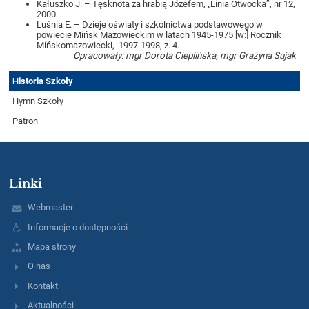
Kałuszko J. – Tęsknota za hrabią Józefem, „Linia Otwocka”, nr 12,
2000.
Luśnia E. – Dzieje oświaty i szkolnictwa podstawowego w
powiecie Mińsk Mazowieckim w latach 1945-1975 [w:] Rocznik
Mińskomazowiecki, 1997-1998, z. 4.
Opracowały: mgr Dorota Cieplińska, mgr Grażyna Sujak
Historia Szkoły
Hymn Szkoły
Patron
Linki
Webmaster
Informacje o dostępności
Mapa strony
O nas
Kontakt
Aktualności