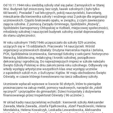
Od 10.11.1944 roku siedzibą szkoły stał się pałac Zamoyskich w Starej
Wsi. Budynek był zniszczony, bez szyb, ławek szkolnych ( było tylko
68 ławek). Posiadał 7 sal lekcyjnych, pokój nauczycielski, kancelarię,
mieszkanie dla kierownika szkoły i woźnego oraz 2 pokoje dla organizacji
uczniowskich. Często brakowało opału, w związku, z czym zawieszano
zajęcia szkolne. Z pomocą Zarządu Gminnego, Spółdzielni „Rozwój”,
Spółdzielni Samopomocy Chłopskiej w Kołbieli, miejscowej społeczności,
młodzieży szkolnej i nauczycieli budynek szkolny został doprowadzony
do stanu użyteczności.
W roku szkolnym 1945/1946 uczęszczało do szkoły 529 uczniów,
uczących się w 15 oddziałach. Pracowało 14 nauczycieli. Wśród
organizacji uczniowskich działały: Drużyna Harcerska męska i żeńska,
PCK, Spółdzielnia Uczniowska, Samorząd Szkolny z sekcjami: historyczno-
literacką, biblioteczną, redakcyjną i kroniki szkolnej, porządkowo-
dekoracyjną i ogrodniczą. Do najważniejszych imprez w szkole należało
Święto Szkoły Polskiej w dniu zakończenia roku szkolnego. Odbywały się
wtedy występy artystyczne wszystkich klas oraz występy uczniów
z sąsiednich szkół m.in. z Sufczyna i Kątów. W maju obchodzono Święto
Oświaty, w czasie którego kwestowano na rzecz odbudowy szkoły.
Uczniowie wpłacali wpisowe w kwocie 50 złotych, które to pieniądze
przeznaczano na zakup mebli, pomocy naukowych, narzędzi do „robót
ręcznych” i przyrządów do gimnastyki. Dzieci korzystały z dożywiania
finansowanego przez Inspektorat Oświaty ( 96 uczniów ).
W skład kadry nauczycielskiej wchodzili : kierownik szkoły Aleksander
Zawada, Maria Zawada, Józefa Fijałkowska, Józef Paszkowski, Helena
Mondalska, Helena Kowalczyk, Leokadia Lewandowska, Aleksandra