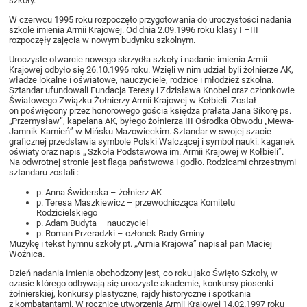
szkoły.
W czerwcu 1995 roku rozpoczęto przygotowania do uroczystości nadania
szkole imienia Armii Krajowej. Od dnia 2.09.1996 roku klasy I –III
rozpoczęły zajęcia w nowym budynku szkolnym.
Uroczyste otwarcie nowego skrzydła szkoły i nadanie imienia Armii
Krajowej odbyło się 26.10.1996 roku. Wzięli w nim udział byli żołnierze AK,
władze lokalne i oświatowe, nauczyciele, rodzice i młodzież szkolna.
Sztandar ufundowali Fundacja Teresy i Zdzisława Knobel oraz członkowie
Światowego Związku Żołnierzy Armii Krajowej w Kołbieli. Został
on poświęcony przez honorowego gościa księdza prałata Jana Sikorę ps.
„Przemysław”, kapelana AK, byłego żołnierza III Ośrodka Obwodu „Mewa-
Jamnik-Kamień” w Mińsku Mazowieckim. Sztandar w swojej szacie
graficznej przedstawia symbole Polski Walczącej i symbol nauki: kaganek
oświaty oraz napis „ Szkoła Podstawowa im. Armii Krajowej w Kołbieli”.
Na odwrotnej stronie jest flaga państwowa i godło. Rodzicami chrzestnymi
sztandaru zostali :
p. Anna Świderska – żołnierz AK
p. Teresa Maszkiewicz – przewodnicząca Komitetu
Rodzicielskiego
p. Adam Budyta – nauczyciel
p. Roman Przeradzki – członek Rady Gminy
Muzykę i tekst hymnu szkoły pt. „Armia Krajowa” napisał pan Maciej
Woźnica.
Dzień nadania imienia obchodzony jest, co roku jako Święto Szkoły, w
czasie którego odbywają się uroczyste akademie, konkursy piosenki
żołnierskiej, konkursy plastyczne, rajdy historyczne i spotkania
z kombatantami. W rocznicę utworzenia Armii Krajowej 14.02.1997 roku