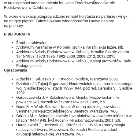
w uroczystości nadania imienia ks. Jana Twardowskiego Szkole
Podstawowej w Człekówce.
W okresie wakacji przeprowadzono remont korytarza na parterze i wnęki
na drugim piętrze. Zainstalowano wideodomofon i nowe gabloty
na puchary.
BIBLIOGRAFIA
Źródła archiwalne
Archiwum Parafialne w Kołbieli, Kronika Parafii, akta luźne, nlb.
Archiwum Szkoły Podstawowej w Kołbieli, Kronika Szkoły za lata
1946-1953, 1973-1985, 1992-2009, 2009-2012, 2012-2015
Archiwum Szkoły Podstawowej w Kołbieli, Księgi protokołów Rady
Pedagogicznej.
Opracowania
Ajdacki P., Kałuszko J. – Otwock i okolice, Warszawa 2002.
Działalność Tajnej Organizacji Nauczycielskiej na terenie obecnego
woj. Siedleckiego w latach 1939-1944, pod red. Ceranka S. , Siedlce
1992.
Garbaczewski J. – Szkolnictwo w Mińsku Mazowieckim i w
powiecie [w:] Rocznik Mińskomazowiecki, 1999, z.5.
Gass B. – W służbie wsi i kraju. W setną rocznicę powstania
Seminarium Nauczycielskiego w Siennicy, Warszawa 1966.
Górska M. – Sytuacja oświaty i szkolnictwa w powiecie mińskim w
latach 1944-1948, [w:] Rocznik Mińskomazowiecki, 2001, z.8.
Hardejewski T., Jeziorski S., Kotoński H. – Walka i martyrologia
nauczycielstwa na Mazowszu, Kurpiach i Podlasiu w latach
okupacji hitlerowskiej, Warszawa 1987.