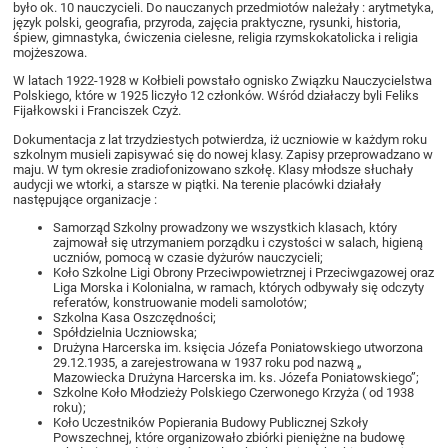
było ok. 10 nauczycieli. Do nauczanych przedmiotów należały : arytmetyka,
język polski, geografia, przyroda, zajęcia praktyczne, rysunki, historia,
śpiew, gimnastyka, ćwiczenia cielesne, religia rzymskokatolicka i religia
mojżeszowa.
W latach 1922-1928 w Kołbieli powstało ognisko Związku Nauczycielstwa
Polskiego, które w 1925 liczyło 12 członków. Wśród działaczy byli Feliks
Fijałkowski i Franciszek Czyż.
Dokumentacja z lat trzydziestych potwierdza, iż uczniowie w każdym roku
szkolnym musieli zapisywać się do nowej klasy. Zapisy przeprowadzano w
maju. W tym okresie zradiofonizowano szkołę. Klasy młodsze słuchały
audycji we wtorki, a starsze w piątki. Na terenie placówki działały
następujące organizacje :
Samorząd Szkolny prowadzony we wszystkich klasach, który
zajmował się utrzymaniem porządku i czystości w salach, higieną
uczniów, pomocą w czasie dyżurów nauczycieli;
Koło Szkolne Ligi Obrony Przeciwpowietrznej i Przeciwgazowej oraz
Liga Morska i Kolonialna, w ramach, których odbywały się odczyty
referatów, konstruowanie modeli samolotów;
Szkolna Kasa Oszczędności;
Spółdzielnia Uczniowska;
Drużyna Harcerska im. księcia Józefa Poniatowskiego utworzona
29.12.1935, a zarejestrowana w 1937 roku pod nazwą „
Mazowiecka Drużyna Harcerska im. ks. Józefa Poniatowskiego”;
Szkolne Koło Młodzieży Polskiego Czerwonego Krzyża ( od 1938
roku);
Koło Uczestników Popierania Budowy Publicznej Szkoły
Powszechnej, które organizowało zbiórki pieniężne na budowę