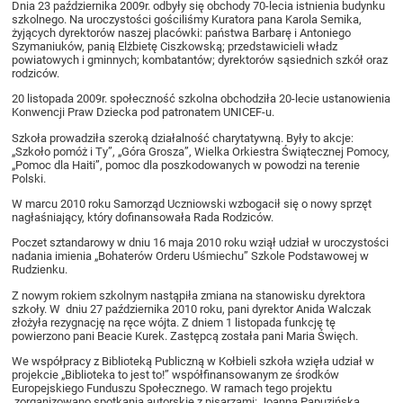
Dnia 23 października 2009r. odbyły się obchody 70-lecia istnienia budynku
szkolnego. Na uroczystości gościliśmy Kuratora pana Karola Semika,
żyjących dyrektorów naszej placówki: państwa Barbarę i Antoniego
Szymaniuków, panią Elżbietę Ciszkowską; przedstawicieli władz
powiatowych i gminnych; kombatantów; dyrektorów sąsiednich szkół oraz
rodziców.
20 listopada 2009r. społeczność szkolna obchodziła 20-lecie ustanowienia
Konwencji Praw Dziecka pod patronatem UNICEF-u.
Szkoła prowadziła szeroką działalność charytatywną. Były to akcje:
„Szkoło pomóż i Ty”, „Góra Grosza”, Wielka Orkiestra Świątecznej Pomocy,
„Pomoc dla Haiti”, pomoc dla poszkodowanych w powodzi na terenie
Polski.
W marcu 2010 roku Samorząd Uczniowski wzbogacił się o nowy sprzęt
nagłaśniający, który dofinansowała Rada Rodziców.
Poczet sztandarowy w dniu 16 maja 2010 roku wziął udział w uroczystości
nadania imienia „Bohaterów Orderu Uśmiechu” Szkole Podstawowej w
Rudzienku.
Z nowym rokiem szkolnym nastąpiła zmiana na stanowisku dyrektora
szkoły. W dniu 27 października 2010 roku, pani dyrektor Anida Walczak
złożyła rezygnację na ręce wójta. Z dniem 1 listopada funkcję tę
powierzono pani Beacie Kurek. Zastępcą została pani Maria Święch.
We współpracy z Biblioteką Publiczną w Kołbieli szkoła wzięła udział w
projekcie „Biblioteka to jest to!” współfinansowanym ze środków
Europejskiego Funduszu Społecznego. W ramach tego projektu
zorganizowano spotkania autorskie z pisarzami: Joanną Papuzińską,