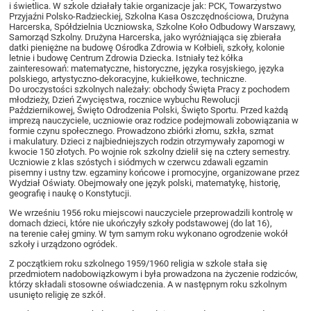
i świetlica. W szkole działały takie organizacje jak: PCK, Towarzystwo
Przyjaźni Polsko-Radzieckiej, Szkolna Kasa Oszczędnościowa, Drużyna
Harcerska, Spółdzielnia Uczniowska, Szkolne Koło Odbudowy Warszawy,
Samorząd Szkolny. Drużyna Harcerska, jako wyróżniająca się zbierała
datki pieniężne na budowę Ośrodka Zdrowia w Kołbieli, szkoły, kolonie
letnie i budowę Centrum Zdrowia Dziecka. Istniały też kółka
zainteresowań: matematyczne, historyczne, języka rosyjskiego, języka
polskiego, artystyczno-dekoracyjne, kukiełkowe, techniczne.
Do uroczystości szkolnych należały: obchody Święta Pracy z pochodem
młodzieży, Dzień Zwycięstwa, rocznice wybuchu Rewolucji
Październikowej, Święto Odrodzenia Polski, Święto Sportu. Przed każdą
imprezą nauczyciele, uczniowie oraz rodzice podejmowali zobowiązania w
formie czynu społecznego. Prowadzono zbiórki złomu, szkła, szmat
i makulatury. Dzieci z najbiedniejszych rodzin otrzymywały zapomogi w
kwocie 150 złotych. Po wojnie rok szkolny dzielił się na cztery semestry.
Uczniowie z klas szóstych i siódmych w czerwcu zdawali egzamin
pisemny i ustny tzw. egzaminy końcowe i promocyjne, organizowane przez
Wydział Oświaty. Obejmowały one język polski, matematykę, historię,
geografię i naukę o Konstytucji.
We wrześniu 1956 roku miejscowi nauczyciele przeprowadzili kontrolę w
domach dzieci, które nie ukończyły szkoły podstawowej (do lat 16),
na terenie całej gminy. W tym samym roku wykonano ogrodzenie wokół
szkoły i urządzono ogródek.
Z początkiem roku szkolnego 1959/1960 religia w szkole stała się
przedmiotem nadobowiązkowym i była prowadzona na życzenie rodziców,
którzy składali stosowne oświadczenia. A w następnym roku szkolnym
usunięto religię ze szkół.