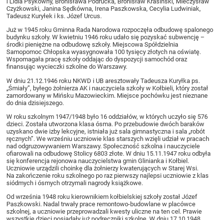
i Lidia Psykówny, Bronisława Podrucka, Bronisław Krasiński, Mieczysław
Czyżkowski, Janina Sędkówna, Irena Paszkowska, Cecylia Ludwiniak,
Tadeusz Kuryłek i ks. Józef Urcus.
Już w 1945 roku Gminna Rada Narodowa rozpoczęła odbudowę spalonego
budynku szkoły. W kwietniu 1946 roku udało się pozyskać subwencję –
środki pieniężne na odbudowę szkoły. Miejscowa Spółdzielnia
Samopomoc Chłopska wyasygnowała 100 tysięcy złotych na oświatę.
Wspomagała pracę szkoły oddając do dyspozycji samochód oraz
finansując wycieczki szkolne do Warszawy.
W dniu 21.12.1946 roku NKWD i UB aresztowały Tadeusza Kuryłka ps.
„Śmiały”, byłego żołnierza AK i nauczyciela szkoły w Kołbieli, który został
zamordowany w Mińsku Mazowieckim. Miejsce pochówku jest nieznane
do dnia dzisiejszego.
W roku szkolnym 1947/1948 było 16 oddziałów, w których uczyło się 576
dzieci. Została utworzona klasa ósma. Po przebudowie dwóch baraków
uzyskano dwie izby lekcyjne, istniała już sala gimnastyczna i sala „robót
ręcznych”. We wrześniu uczniowie klas starszych wzięli udział w pracach
nad odgruzowywaniem Warszawy. Społeczność szkolna i nauczyciele
ofiarowali na odbudowę Stolicy 6803 złote. W dniu 15.11.1947 roku odbyła
się konferencja rejonowa nauczycielstwa gmin Glinianka i Kołbiel.
Uczniowie urządzili choinkę dla żołnierzy kwaterujących w Starej Wsi.
Na zakończenie roku szkolnego po raz pierwszy najlepsi uczniowie z klas
siódmych i ósmych otrzymali nagrody książkowe.
Od września 1948 roku kierownikiem kołbielskiej szkoły został Józef
Paszkowski. Nadal trwały prace remontowo-budowlane w placówce
szkolnej, a uczniowie przeprowadzali kwesty uliczne na ten cel. Prawie
wszystkie dzieci posiadały już podręczniki szkolne. W dniu 17.10.1948