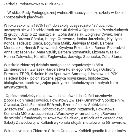
- Szkoła Podstawowa w Rudzienku
W skład Rady Pedagogicznej wchodzili nauczyciele ze szkoły w Kołbieli
i pozostałych placówek.
W roku szkolnym 1973/1974 do szkoły uczęszczało 437 uczniów,
uczących się w 19 oddziałach oraz 40 dzieci w Ogniskach Przedszkolnych
(2 grupy). Uczyło 22 nauczycieli: Zofia Banasiak, Zbigniew Ćwiek, Irena
Fleszar, Bożena Górska, Henryk Grzywacz, Janina Jarzębska, Krystyna
Konca, Tadeusz Konca, Bogumiła Malik, Jadwiga Mazek, Barbara
Mondalska, Henryk Piwowarski, Krystyna Przeradzka, Roman Przeradzki,
Anna Szczepaniak, Anna Szulik, Barbara Szymaniuk, Elżbieta Wasiak,
Hanna Zalewska, Kamilla Żaglewska, Jadwiga Suchocka, Zofia Staros.
W szkole zbiorczej działały następujące organizacje i kółka
zainteresowań: Związek Harcerstwa Polskiego, SKO, Liga Ochrony
Przyrody, TPPR, Szkolne Koło Sportowe, Samorząd Uczniowski, PCK
i siedem kółek: polonistyczne, języka rosyjskiego, biblioteczne,
biologiczne, sportowe, zajęć praktyczno-technicznych i małych form
artystycznych.
Oprócz młodzieży miejscowej do placówki dojeżdżali uczniowie
z pobliskich miejscowości. Powiatowy Związek Gminnych Spółdzielni w
Otwocku, Cech Rzemiosł Różnych, Rzemieślnicza Spółdzielnia
„Mazowsze”, Związek Ochotniczych Straży Pożarnych, Powiatowa
Komenda MO oraz uczennica z Warszawy w ramach akcji „Rowerem
do szkoły” ufundowały 25 rowerów dla dzieci, a młodzież z Zasadniczej
Szkoły Zawodowej w Kołbieli wykonała stojaki metalowe na 65 rowerów.
W kolejnym roku Zbiorcza Szkoła Gminna w Kołbieli gościła Inspektorów