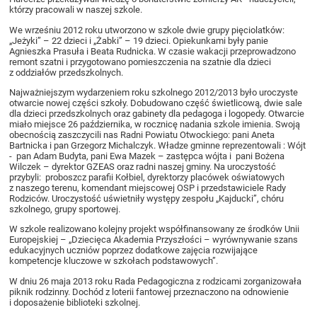
którzy pracowali w naszej szkole.
We wrześniu 2012 roku utworzono w szkole dwie grupy pięciolatków:
„Jeżyki” – 22 dzieci i „Żabki” – 19 dzieci. Opiekunkami były panie
Agnieszka Prasuła i Beata Rudnicka. W czasie wakacji przeprowadzono
remont szatni i przygotowano pomieszczenia na szatnie dla dzieci
z oddziałów przedszkolnych.
Najważniejszym wydarzeniem roku szkolnego 2012/2013 było uroczyste
otwarcie nowej części szkoły. Dobudowano część świetlicową, dwie sale
dla dzieci przedszkolnych oraz gabinety dla pedagoga i logopedy. Otwarcie
miało miejsce 26 października, w rocznicę nadania szkole imienia. Swoją
obecnością zaszczycili nas Radni Powiatu Otwockiego: pani Aneta
Bartnicka i pan Grzegorz Michalczyk. Władze gminne reprezentowali : Wójt
- pan Adam Budyta, pani Ewa Mazek – zastępca wójta i pani Bożena
Wilczek – dyrektor GZEAS oraz radni naszej gminy. Na uroczystość
przybyli: proboszcz parafii Kołbiel, dyrektorzy placówek oświatowych
z naszego terenu, komendant miejscowej OSP i przedstawiciele Rady
Rodziców. Uroczystość uświetniły występy zespołu „Kajducki”, chóru
szkolnego, grupy sportowej.
W szkole realizowano kolejny projekt współfinansowany ze środków Unii
Europejskiej – „Dziecięca Akademia Przyszłości – wyrównywanie szans
edukacyjnych uczniów poprzez dodatkowe zajęcia rozwijające
kompetencje kluczowe w szkołach podstawowych”.
W dniu 26 maja 2013 roku Rada Pedagogiczna z rodzicami zorganizowała
piknik rodzinny. Dochód z loterii fantowej przeznaczono na odnowienie
i doposażenie biblioteki szkolnej.