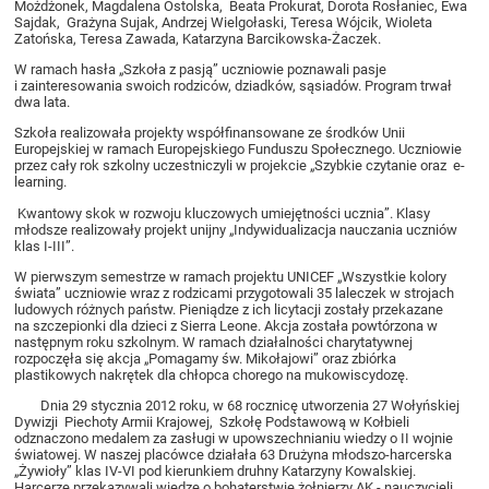
Możdżonek, Magdalena Ostolska, Beata Prokurat, Dorota Rosłaniec, Ewa
Sajdak, Grażyna Sujak, Andrzej Wielgołaski, Teresa Wójcik, Wioleta
Zatońska, Teresa Zawada, Katarzyna Barcikowska-Żaczek.
W ramach hasła „Szkoła z pasją” uczniowie poznawali pasje
i zainteresowania swoich rodziców, dziadków, sąsiadów. Program trwał
dwa lata.
Szkoła realizowała projekty współfinansowane ze środków Unii
Europejskiej w ramach Europejskiego Funduszu Społecznego. Uczniowie
przez cały rok szkolny uczestniczyli w projekcie „Szybkie czytanie oraz e-
learning.
Kwantowy skok w rozwoju kluczowych umiejętności ucznia”. Klasy
młodsze realizowały projekt unijny „Indywidualizacja nauczania uczniów
klas I-III”.
W pierwszym semestrze w ramach projektu UNICEF „Wszystkie kolory
świata” uczniowie wraz z rodzicami przygotowali 35 laleczek w strojach
ludowych różnych państw. Pieniądze z ich licytacji zostały przekazane
na szczepionki dla dzieci z Sierra Leone. Akcja została powtórzona w
następnym roku szkolnym. W ramach działalności charytatywnej
rozpoczęła się akcja „Pomagamy św. Mikołajowi” oraz zbiórka
plastikowych nakrętek dla chłopca chorego na mukowiscydozę.
Dnia 29 stycznia 2012 roku, w 68 rocznicę utworzenia 27 Wołyńskiej
Dywizji Piechoty Armii Krajowej, Szkołę Podstawową w Kołbieli
odznaczono medalem za zasługi w upowszechnianiu wiedzy o II wojnie
światowej. W naszej placówce działała 63 Drużyna młodszo-harcerska
„Żywioły” klas IV-VI pod kierunkiem druhny Katarzyny Kowalskiej.
Harcerze przekazywali wiedzę o bohaterstwie żołnierzy AK - nauczycieli,