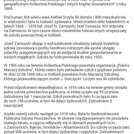
geograficznym Królestwa Polskiego i innych krajów słowiańskich” z roku
1885.
Pod koniec XIX wieku wieś Kołbiel liczyła 50 domów i 800 mieszkańców,
w większości była to ludność żydowska. Właścicielem dóbr kobielskich w
latach 1866 – 1878 był Józef hr. Zamoyski, brat Tomasza, XIV ordynata
na Zamościu. W tym czasie dzieci robotników folwarcznych uczęszczały
do szkoły powszechnej w Kołbieli.
Józef Zamoyski dbając o wykształcenie młodzieży założył trzyletnią
szkołę zawodową o profilu handlowo-rolniczym dla synów ubogiej
szlachty, przygotowujących się do podjęcia trudów gospodarowania w
swoich majątkach. Szkoła ta funkcjonowała do roku 1925.
W 1905 roku na terenie Królestwa Polskiego powstała organizacja „Polska
Macierz Szkolna”, której celem było zakładanie szkół z językiem polskim.
W dniu 22.08.1906 roku w Kołbieli powołano Koło Macierzy Szkolnej,
którego przewodniczącym został J. Gorczycki. Liczyło ono 90 członków.
Przed odzyskaniem niepodległości, w 1916 roku na terenie gminy istniała
jedna szkoła powszechno-publiczna, w której uczyło się 55 uczniów,
zatrudniony był 1 nauczyciel. Szkól prywatnych było 5 i uczęszczało
do nich 198 uczniów, w tym 40 dzieci żydowskich. Zatrudniano 5
nauczycieli.
Szybki rozwój szkoły nastąpił po 1918 roku. Była to Siedmioklasowa
Publiczna Szkoła Powszechna. W okresie międzywojennym nie posiadała
stałego lokalu, a zajęcia odbywały się w domach prywatnych m.in.:
u Zamoyskich, Bąków, Smolaków i Abramowskich. Do szkoły uczęszczało
ponad 500 uczniów, w tym dzieci żydowskie i cygańskie. Zatrudnionych