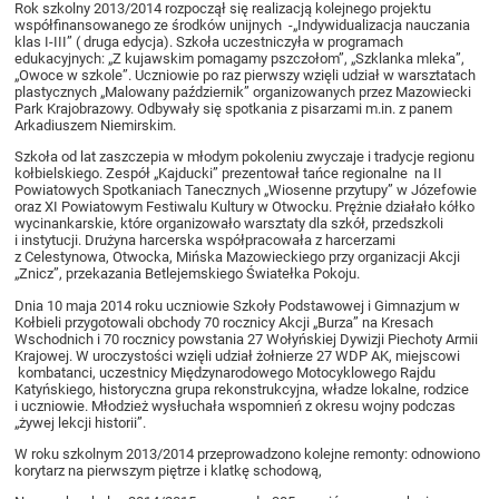
Rok szkolny 2013/2014 rozpoczął się realizacją kolejnego projektu
współfinansowanego ze środków unijnych -„Indywidualizacja nauczania
klas I-III” ( druga edycja). Szkoła uczestniczyła w programach
edukacyjnych: „Z kujawskim pomagamy pszczołom”, „Szklanka mleka”,
„Owoce w szkole”. Uczniowie po raz pierwszy wzięli udział w warsztatach
plastycznych „Malowany październik” organizowanych przez Mazowiecki
Park Krajobrazowy. Odbywały się spotkania z pisarzami m.in. z panem
Arkadiuszem Niemirskim.
Szkoła od lat zaszczepia w młodym pokoleniu zwyczaje i tradycje regionu
kołbielskiego. Zespół „Kajducki” prezentował tańce regionalne na II
Powiatowych Spotkaniach Tanecznych „Wiosenne przytupy” w Józefowie
oraz XI Powiatowym Festiwalu Kultury w Otwocku. Prężnie działało kółko
wycinankarskie, które organizowało warsztaty dla szkół, przedszkoli
i instytucji. Drużyna harcerska współpracowała z harcerzami
z Celestynowa, Otwocka, Mińska Mazowieckiego przy organizacji Akcji
„Znicz”, przekazania Betlejemskiego Światełka Pokoju.
Dnia 10 maja 2014 roku uczniowie Szkoły Podstawowej i Gimnazjum w
Kołbieli przygotowali obchody 70 rocznicy Akcji „Burza” na Kresach
Wschodnich i 70 rocznicy powstania 27 Wołyńskiej Dywizji Piechoty Armii
Krajowej. W uroczystości wzięli udział żołnierze 27 WDP AK, miejscowi
kombatanci, uczestnicy Międzynarodowego Motocyklowego Rajdu
Katyńskiego, historyczna grupa rekonstrukcyjna, władze lokalne, rodzice
i uczniowie. Młodzież wysłuchała wspomnień z okresu wojny podczas
„żywej lekcji historii”.
W roku szkolnym 2013/2014 przeprowadzono kolejne remonty: odnowiono
korytarz na pierwszym piętrze i klatkę schodową,