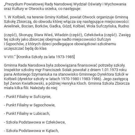
„Prezydium Powiatowej Rady Narodowej Wydział Oświaty i Wychowania
oraz Kultury w Otwocku orzeka, co następuje:
1. W Kołbieli, na terenie Gminy Kołbiel, powiat Otwock organizuje Gminną
Szkołę Zbiorczą, do obwodu której włącza się następujące miejscowości:
Anielinek, Bocian, Borków, Gadka, Gózd, Kołbiel, Wola Sufczyńska, Rudno
(część), Skorupy, Stara Wieś, Władzin (część), Człekówka (część). Zasięg
tej szkoły jako zbiorczej obejmuje nadto miejscowości Sufczyn
i Sępochów, z których dzieci podlegające obowiązkowi szkolnemu
uczęszczać będą do klas
V-VIII.” [Kronika Szkoły za lata 1973-1985]
Gminna Rada Narodowa była zobowiązana finansować potrzeby szkoły.
Inspektor szkolny mgr Franciszek Solak powołał z dniem 1.01.1973 roku
pana Antoniego Szymaniuka na stanowisko Gminnego Dyrektora Szkół w
Kołbieli (dyrektor szkoły w latach 1970-1980 i 1983-1986). Jego zastępcą
był Zenon Kwiatkowski, a później Henryka Kloch. Gminna Szkoła Zbiorcza
miała kilka filii. Należały do niej:
- Punkt Filialny w Sufczynie,
- Punkt Filialny w Sępochowie,
- Punkt Filialny w Lubicach,
- Szkoła Podstawowa w Człekówce,
- Szkoła Podstawowa w Kątach,