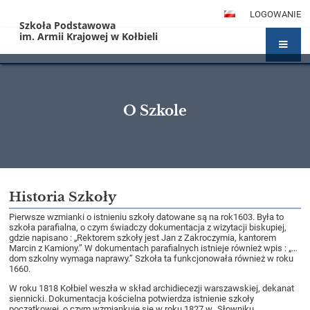
LOGOWANIE
Szkoła Podstawowa
im. Armii Krajowej w Kołbieli
O Szkole
O
Historia Szkoły
Szkole
Pierwsze wzmianki o istnieniu szkoły datowane są na rok1603. Była to
szkoła parafialna, o czym świadczy dokumentacja z wizytacji biskupiej,
gdzie napisano : „Rektorem szkoły jest Jan z Zakroczymia, kantorem
Marcin z Kamiony.” W dokumentach parafialnych istnieje również wpis : „…
dom szkolny wymaga naprawy.” Szkoła ta funkcjonowała również w roku
1660.
W roku 1818 Kołbiel weszła w skład archidiecezji warszawskiej, dekanat
siennicki. Dokumentacja kościelna potwierdza istnienie szkoły
początkowej, o czym wzmiankuje się w roku 1827 w „Słowniku