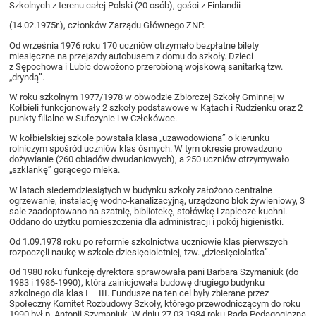
Szkolnych z terenu całej Polski (20 osób), gości z Finlandii
(14.02.1975r.), członków Zarządu Głównego ZNP.
Od września 1976 roku 170 uczniów otrzymało bezpłatne bilety
miesięczne na przejazdy autobusem z domu do szkoły. Dzieci
z Sępochowa i Lubic dowożono przerobioną wojskową sanitarką tzw.
„dryndą”.
W roku szkolnym 1977/1978 w obwodzie Zbiorczej Szkoły Gminnej w
Kołbieli funkcjonowały 2 szkoły podstawowe w Kątach i Rudzienku oraz 2
punkty filialne w Sufczynie i w Człekówce.
W kołbielskiej szkole powstała klasa „uzawodowiona” o kierunku
rolniczym spośród uczniów klas ósmych. W tym okresie prowadzono
dożywianie (260 obiadów dwudaniowych), a 250 uczniów otrzymywało
„szklankę” gorącego mleka.
W latach siedemdziesiątych w budynku szkoły założono centralne
ogrzewanie, instalację wodno-kanalizacyjną, urządzono blok żywieniowy, 3
sale zaadoptowano na szatnię, bibliotekę, stołówkę i zaplecze kuchni.
Oddano do użytku pomieszczenia dla administracji i pokój higienistki.
Od 1.09.1978 roku po reformie szkolnictwa uczniowie klas pierwszych
rozpoczęli naukę w szkole dziesięcioletniej, tzw. „dziesięciolatka”.
Od 1980 roku funkcję dyrektora sprawowała pani Barbara Szymaniuk (do
1983 i 1986-1990), która zainicjowała budowę drugiego budynku
szkolnego dla klas I – III. Fundusze na ten cel były zbierane przez
Społeczny Komitet Rozbudowy Szkoły, którego przewodniczącym do roku
1990 był p. Antonii Szymaniuk. W dniu 27.03.1984 roku Rada Pedagogiczna