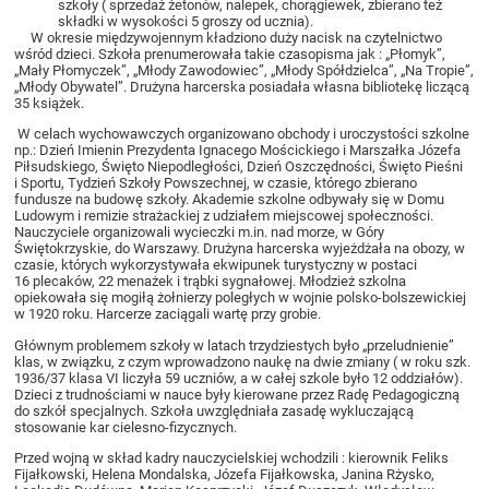
szkoły ( sprzedaż żetonów, nalepek, chorągiewek, zbierano też
składki w wysokości 5 groszy od ucznia).
W okresie międzywojennym kładziono duży nacisk na czytelnictwo
wśród dzieci. Szkoła prenumerowała takie czasopisma jak : „Płomyk”,
„Mały Płomyczek”, „Młody Zawodowiec”, „Młody Spółdzielca”, „Na Tropie”,
„Młody Obywatel”. Drużyna harcerska posiadała własna bibliotekę liczącą
35 książek.
W celach wychowawczych organizowano obchody i uroczystości szkolne
np.: Dzień Imienin Prezydenta Ignacego Mościckiego i Marszałka Józefa
Piłsudskiego, Święto Niepodległości, Dzień Oszczędności, Święto Pieśni
i Sportu, Tydzień Szkoły Powszechnej, w czasie, którego zbierano
fundusze na budowę szkoły. Akademie szkolne odbywały się w Domu
Ludowym i remizie strażackiej z udziałem miejscowej społeczności.
Nauczyciele organizowali wycieczki m.in. nad morze, w Góry
Świętokrzyskie, do Warszawy. Drużyna harcerska wyjeżdżała na obozy, w
czasie, których wykorzystywała ekwipunek turystyczny w postaci
16 plecaków, 22 menażek i trąbki sygnałowej. Młodzież szkolna
opiekowała się mogiłą żołnierzy poległych w wojnie polsko-bolszewickiej
w 1920 roku. Harcerze zaciągali wartę przy grobie.
Głównym problemem szkoły w latach trzydziestych było „przeludnienie”
klas, w związku, z czym wprowadzono naukę na dwie zmiany ( w roku szk.
1936/37 klasa VI liczyła 59 uczniów, a w całej szkole było 12 oddziałów).
Dzieci z trudnościami w nauce były kierowane przez Radę Pedagogiczną
do szkół specjalnych. Szkoła uwzględniała zasadę wykluczającą
stosowanie kar cielesno-fizycznych.
Przed wojną w skład kadry nauczycielskiej wchodzili : kierownik Feliks
Fijałkowski, Helena Mondalska, Józefa Fijałkowska, Janina Rżysko,