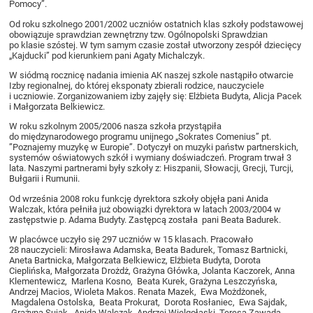
Pomocy”.
Od roku szkolnego 2001/2002 uczniów ostatnich klas szkoły podstawowej
obowiązuje sprawdzian zewnętrzny tzw. Ogólnopolski Sprawdzian
po klasie szóstej. W tym samym czasie został utworzony zespół dziecięcy
„Kajducki” pod kierunkiem pani Agaty Michalczyk.
W siódmą rocznicę nadania imienia AK naszej szkole nastąpiło otwarcie
Izby regionalnej, do której eksponaty zbierali rodzice, nauczyciele
i uczniowie. Zorganizowaniem izby zajęły się: Elżbieta Budyta, Alicja Pacek
i Małgorzata Belkiewicz.
W roku szkolnym 2005/2006 nasza szkoła przystąpiła
do międzynarodowego programu unijnego „Sokrates Comenius” pt.
”Poznajemy muzykę w Europie”. Dotyczył on muzyki państw partnerskich,
systemów oświatowych szkół i wymiany doświadczeń. Program trwał 3
lata. Naszymi partnerami były szkoły z: Hiszpanii, Słowacji, Grecji, Turcji,
Bułgarii i Rumunii.
Od września 2008 roku funkcję dyrektora szkoły objęła pani Anida
Walczak, która pełniła już obowiązki dyrektora w latach 2003/2004 w
zastępstwie p. Adama Budyty. Zastępcą została pani Beata Badurek.
W placówce uczyło się 297 uczniów w 15 klasach. Pracowało
28 nauczycieli: Mirosława Adamska, Beata Badurek, Tomasz Bartnicki,
Aneta Bartnicka, Małgorzata Belkiewicz, Elżbieta Budyta, Dorota
Cieplińska, Małgorzata Drożdż, Grażyna Główka, Jolanta Kaczorek, Anna
Klementewicz, Marlena Kosno, Beata Kurek, Grażyna Leszczyńska,
Andrzej Macios, Wioleta Makos. Renata Mazek, Ewa Możdżonek,
Magdalena Ostolska, Beata Prokurat, Dorota Rosłaniec, Ewa Sajdak,
Grażyna Sujak, Anida Walczak, Andrzej Wielgołaski, Teresa Zawada,