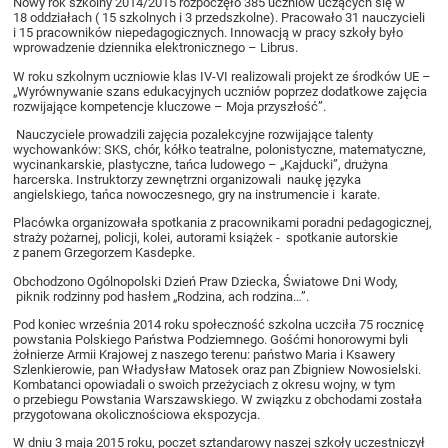
Nowy rok szkolny 2014/2015 rozpoczęło 385 uczniów uczących się w
18 oddziałach ( 15 szkolnych i 3 przedszkolne). Pracowało 31 nauczycieli
i 15 pracowników niepedagogicznych. Innowacją w pracy szkoły było
wprowadzenie dziennika elektronicznego – Librus.
W roku szkolnym uczniowie klas IV-VI realizowali projekt ze środków UE –
„Wyrównywanie szans edukacyjnych uczniów poprzez dodatkowe zajęcia
rozwijające kompetencje kluczowe – Moja przyszłość”.
Nauczyciele prowadzili zajęcia pozalekcyjne rozwijające talenty
wychowanków: SKS, chór, kółko teatralne, polonistyczne, matematyczne,
wycinankarskie, plastyczne, tańca ludowego – „Kajducki”, drużyna
harcerska. Instruktorzy zewnętrzni organizowali naukę języka
angielskiego, tańca nowoczesnego, gry na instrumencie i karate.
Placówka organizowała spotkania z pracownikami poradni pedagogicznej,
straży pożarnej, policji, kolei, autorami książek - spotkanie autorskie
z panem Grzegorzem Kasdepke.
Obchodzono Ogólnopolski Dzień Praw Dziecka, Światowe Dni Wody,
piknik rodzinny pod hasłem „Rodzina, ach rodzina…”.
Pod koniec września 2014 roku społeczność szkolna uczciła 75 rocznicę
powstania Polskiego Państwa Podziemnego. Gośćmi honorowymi byli
żołnierze Armii Krajowej z naszego terenu: państwo Maria i Ksawery
Szlenkierowie, pan Władysław Matosek oraz pan Zbigniew Nowosielski.
Kombatanci opowiadali o swoich przeżyciach z okresu wojny, w tym
o przebiegu Powstania Warszawskiego. W związku z obchodami została
przygotowana okolicznościowa ekspozycja.
W dniu 3 maja 2015 roku, poczet sztandarowy naszej szkoły uczestniczył