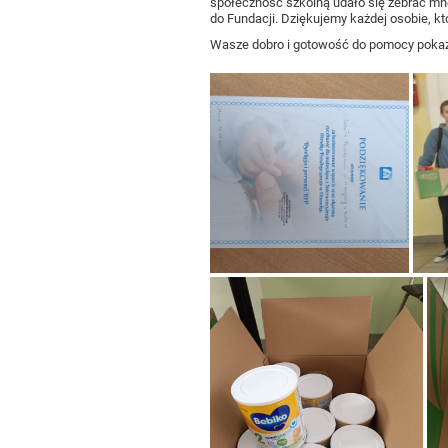
społeczność szkolną udało się zebrać mnó
do Fundacji. Dziękujemy każdej osobie, któ
Wasze dobro i gotowość do pomocy pokaz