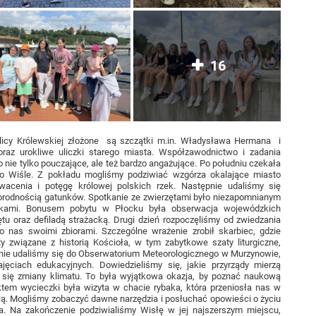
16
licy Królewskiej złożone są szczątki m.in. Władysława Hermana i
raz urokliwe uliczki starego miasta. Współzawodnictwo i zadania
 nie tylko pouczające, ale też bardzo angażujące. Po południu czekała
po Wiśle. Z pokładu mogliśmy podziwiać wzgórza okalające miasto
wacenia i potęgę królowej polskich rzek. Następnie udaliśmy się
norodnością gatunków. Spotkanie ze zwierzętami było niezapomnianym
zkami. Bonusem pobytu w Płocku była obserwacja wojewódzkich
u oraz defiladą strażacką. Drugi dzień rozpoczęliśmy od zwiedzania
 nas swoimi zbiorami. Szczególne wrażenie zrobił skarbiec, gdzie
związane z historią Kościoła, w tym zabytkowe szaty liturgiczne,
tępnie udaliśmy się do Obserwatorium Meteorologicznego w Murzynowie,
jęciach edukacyjnych. Dowiedzieliśmy się, jakie przyrządy mierzą
 się zmiany klimatu. To była wyjątkowa okazja, by poznać naukową
ktem wycieczki była wizyta w chacie rybaka, która przeniosła nas w
ą. Mogliśmy zobaczyć dawne narzędzia i posłuchać opowieści o życiu
a. Na zakończenie podziwialiśmy Wisłę w jej najszerszym miejscu,