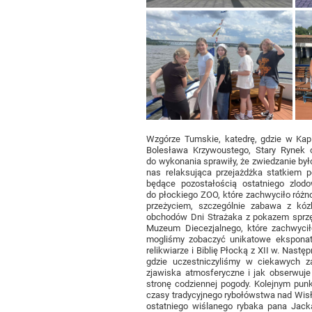
Wzgórze Tumskie, katedrę, gdzie w Kap
Bolesława Krzywoustego, Stary Rynek o
do wykonania sprawiły, że zwiedzanie było
nas relaksująca przejażdżka statkiem 
będące pozostałością ostatniego zlodo
do płockiego ZOO, które zachwyciło róż
przeżyciem, szczególnie zabawa z kó
obchodów Dni Strażaka z pokazem sprzęt
Muzeum Diecezjalnego, które zachwyciło
mogliśmy zobaczyć unikatowe eksponaty 
relikwiarze i Biblię Płocką z XII w. Nas
gdzie uczestniczyliśmy w ciekawych za
zjawiska atmosferyczne i jak obserwuje
stronę codziennej pogody. Kolejnym pun
czasy tradycyjnego rybołówstwa nad Wisł
ostatniego wiślanego rybaka pana Jack