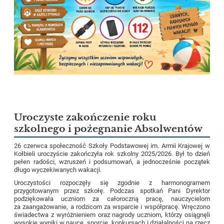
Uroczyste zakończenie roku
szkolnego i pożegnanie Absolwentów
26 czerwca społeczność Szkoły Podstawowej im. Armii Krajowej w
Kołbieli uroczyście zakończyła rok szkolny 2025/2026. Był to dzień
pełen radości, wzruszeń i podsumowań, a jednocześnie początek
długo wyczekiwanych wakacji.
Uroczystości rozpoczęły się zgodnie z harmonogramem
przygotowanym przez szkołę. Podczas spotkań Pani Dyrektor
podziękowała uczniom za całoroczną pracę, nauczycielom
za zaangażowanie, a rodzicom za wsparcie i współpracę. Wręczono
świadectwa z wyróżnieniem oraz nagrody uczniom, którzy osiągnęli
wysokie wyniki w nauce, sporcie, konkursach i działalności na rzecz