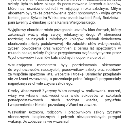
szkoły. Była to także okazja do podsumowania licznych sukcesów,
które nasi uczniowie odnieśli w mijającym roku szkolnym. Miłym
akcentem były także przemówienia gości honorowych - wójta gminy
Kołbiel, pana Sylwestra Winka oraz przedstawicieli Rady Rodziców -
pani Eweliny Zielińskiej i pana Kamila Wielgołaskiego.
Wyjątkowy charakter miało pożegnanie uczniów klas ósmych, którzy
zakończyli ważny etap swojej edukacyjnej drogi. W obecności
rodziców, nauczycieli i młodszych kolegów odebrali świadectwa
ukończenia szkoły podstawowej. Nie zabrakło słów wdzięczności,
życzeń powodzenia oraz wspomnień z ośmiu lat spędzonych w
murach naszej szkoły. Pięknie przygotowana częśc artystyczna przez
Wychowawców i uczniów kals siódmych, dopełniła całości.
Wzruszającym momentem były podziękowania skierowane
do wychowawców, nauczycieli, pracowników szkoły oraz rodziców
za wspólnie spędzone lata, wsparcie i troskę. Uśmiechy przeplatały
się ze łzami wzruszenia, a prezentacje pełne fotografii przypomniały
najpiękniejsze chwile z życia szkolnego.
Drodzy Absolwenci! Życzymy Wam odwagi w realizowaniu marzeń,
wiary we własne możliwości oraz wielu sukcesów w szkołach
ponadpodstawowych. Niech zdobyta wiedza, przyjaźnie
i wspomnienia z Kołbieli pozostaną z Wami na zawsze.
Wszystkim uczniom, rodzicom i pracownikom szkoły życzymy
słonecznych, bezpiecznych i pełnych niezapomnianych przygód
wakacji. Do zobaczenia we wrześniu!