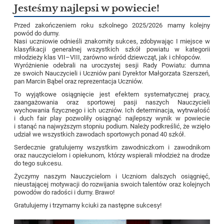
Jesteśmy najlepsi w powiecie!
Przed zakończeniem roku szkolnego 2025/2026 mamy kolejny
powód do dumy.
Nasi uczniowie odnieśli znakomity sukces, zdobywając I miejsce w
klasyfikacji generalnej wszystkich szkół powiatu w kategorii
młodzieży klas VII–VIII, zarówno wśród dziewcząt, jak i chłopców.
Wyróżnienie odebrali na uroczystej sesji Rady Powiatu: dumna
ze swoich Nauczycieli i Uczniów pani Dyrektor Małgorzata Szerszeń,
pan Marcin Bąbel oraz reprezentacja Uczniów.
To wyjątkowe osiągnięcie jest efektem systematycznej pracy,
zaangażowania oraz sportowej pasji naszych Nauczycieli
wychowania fizycznego i ich uczniów. Ich determinacja, wytrwałość
i duch fair play pozwoliły osiągnąć najlepszy wynik w powiecie
i stanąć na najwyższym stopniu podium. Należy podkreślić, że wzięło
udział we wszystkich zawodach sportowych ponad 40 szkół.
Serdecznie gratulujemy wszystkim zawodniczkom i zawodnikom
oraz nauczycielom i opiekunom, którzy wspierali młodzież na drodze
do tego sukcesu.
Życzymy naszym Nauczycielom i Uczniom dalszych osiągnięć,
nieustającej motywacji do rozwijania swoich talentów oraz kolejnych
powodów do radości i dumy. Brawo!
Gratulujemy i trzymamy kciuki za następne sukcesy!