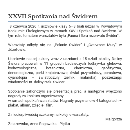
XXVII Spotkania nad Świdrem
8 czerwca 2026 r. uczniowie klasy 6–8 brali udział w Powiatowym
Konkursie Ekologicznym w ramach XXVII Spotkań nad Świdrem. W
tym roku tematem warsztatów była „Fauna i flora rezerwatu Świder”.
Warsztaty odbyły się na „Polanie Świder” i „Czerwone Mury” w
Józefowie.
Uczniowie naszej szkoły wraz z uczniami z 15 szkół okolicy Doliny
Świdra pracowali w 11 grupach badawczych (odkrywka glebowa,
hydrozoologiczna, botaniczna, chemiczna, geofizyczna,
dendrologiczna, parki krajobrazowe, świat przyrodniczy, porostowa,
cyjanotopia – światłoczuły zielnik, malarska), poszerzając
wiadomości nt. doliny rzeki Świder.
Spotkanie zakończyło się prezentacją prac, a następnie wręczono
nagrody za konkurs organizowany
w ramach spotkań warsztatów. Nagrody przyznano w 4 kategoriach –
plakat, album, zdjęcie i film.
Z niecierpliwością czekamy na kolejne warsztaty.
Małgorzta
Żelazowska, Anna Rogowska - Piętka