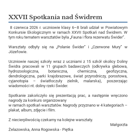
XXVII Spotkania nad Świdrem
8 czerwca 2026 r. uczniowie klasy 6–8 brali udział w Powiatowym
Konkursie Ekologicznym w ramach XXVII Spotkań nad Świdrem. W
tym roku tematem warsztatów była „Fauna i flora rezerwatu Świder”.
Warsztaty odbyły się na „Polanie Świder” i „Czerwone Mury” w
Józefowie.
Uczniowie naszej szkoły wraz z uczniami z 15 szkół okolicy Doliny
Świdra pracowali w 11 grupach badawczych (odkrywka glebowa,
hydrozoologiczna, botaniczna, chemiczna, geofizyczna,
dendrologiczna, parki krajobrazowe, świat przyrodniczy, porostowa,
cyjanotopia – światłoczuły zielnik, malarska), poszerzając
wiadomości nt. doliny rzeki Świder.
Spotkanie zakończyło się prezentacją prac, a następnie wręczono
nagrody za konkurs organizowany
w ramach spotkań warsztatów. Nagrody przyznano w 4 kategoriach –
plakat, album, zdjęcie i film.
Z niecierpliwością czekamy na kolejne warsztaty.
Małgorzta
Żelazowska, Anna Rogowska - Piętka