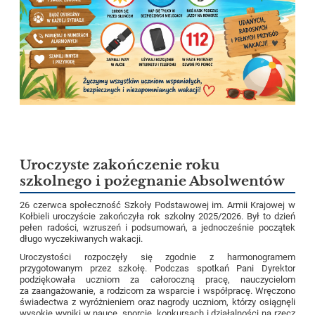
Uroczyste zakończenie roku
szkolnego i pożegnanie Absolwentów
26 czerwca społeczność Szkoły Podstawowej im. Armii Krajowej w
Kołbieli uroczyście zakończyła rok szkolny 2025/2026. Był to dzień
pełen radości, wzruszeń i podsumowań, a jednocześnie początek
długo wyczekiwanych wakacji.
Uroczystości rozpoczęły się zgodnie z harmonogramem
przygotowanym przez szkołę. Podczas spotkań Pani Dyrektor
podziękowała uczniom za całoroczną pracę, nauczycielom
za zaangażowanie, a rodzicom za wsparcie i współpracę. Wręczono
świadectwa z wyróżnieniem oraz nagrody uczniom, którzy osiągnęli
wysokie wyniki w nauce, sporcie, konkursach i działalności na rzecz