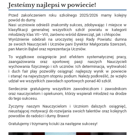
Jesteśmy najlepsi w powiecie!
Przed zakończeniem roku szkolnego 2025/2026 mamy kolejny
powód do dumy.
Nasi uczniowie odnieśli znakomity sukces, zdobywając I miejsce w
klasyfikacji generalnej wszystkich szkół powiatu w kategorii
młodzieży klas VII–VIII, zarówno wśród dziewcząt, jak i chłopców.
Wyróżnienie odebrali na uroczystej sesji Rady Powiatu: dumna
ze swoich Nauczycieli i Uczniów pani Dyrektor Małgorzata Szerszeń,
pan Marcin Bąbel oraz reprezentacja Uczniów.
To wyjątkowe osiągnięcie jest efektem systematycznej pracy,
zaangażowania oraz sportowej pasji naszych Nauczycieli
wychowania fizycznego i ich uczniów. Ich determinacja, wytrwałość
i duch fair play pozwoliły osiągnąć najlepszy wynik w powiecie
i stanąć na najwyższym stopniu podium. Należy podkreślić, że wzięło
udział we wszystkich zawodach sportowych ponad 40 szkół.
Serdecznie gratulujemy wszystkim zawodniczkom i zawodnikom
oraz nauczycielom i opiekunom, którzy wspierali młodzież na drodze
do tego sukcesu.
Życzymy naszym Nauczycielom i Uczniom dalszych osiągnięć,
nieustającej motywacji do rozwijania swoich talentów oraz kolejnych
powodów do radości i dumy. Brawo!
Gratulujemy i trzymamy kciuki za następne sukcesy!