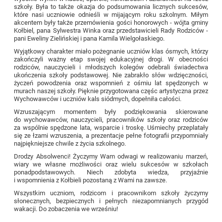
szkoły. Była to także okazja do podsumowania licznych sukcesów,
które nasi uczniowie odnieśli w mijającym roku szkolnym. Miłym
akcentem były także przemówienia gości honorowych - wójta gminy
Kołbiel, pana Sylwestra Winka oraz przedstawicieli Rady Rodziców -
pani Eweliny Zielińskiej i pana Kamila Wielgołaskiego.
Wyjątkowy charakter miało pożegnanie uczniów klas ósmych, którzy
zakończyli ważny etap swojej edukacyjnej drogi. W obecności
rodziców, nauczycieli i młodszych kolegów odebrali świadectwa
ukończenia szkoły podstawowej. Nie zabrakło słów wdzięczności,
życzeń powodzenia oraz wspomnień z ośmiu lat spędzonych w
murach naszej szkoły. Pięknie przygotowana częśc artystyczna przez
Wychowawców i uczniów kals siódmych, dopełniła całości.
Wzruszającym momentem były podziękowania skierowane
do wychowawców, nauczycieli, pracowników szkoły oraz rodziców
za wspólnie spędzone lata, wsparcie i troskę. Uśmiechy przeplatały
się ze łzami wzruszenia, a prezentacje pełne fotografii przypomniały
najpiękniejsze chwile z życia szkolnego.
Drodzy Absolwenci! Życzymy Wam odwagi w realizowaniu marzeń,
wiary we własne możliwości oraz wielu sukcesów w szkołach
ponadpodstawowych. Niech zdobyta wiedza, przyjaźnie
i wspomnienia z Kołbieli pozostaną z Wami na zawsze.
Wszystkim uczniom, rodzicom i pracownikom szkoły życzymy
słonecznych, bezpiecznych i pełnych niezapomnianych przygód
wakacji. Do zobaczenia we wrześniu!