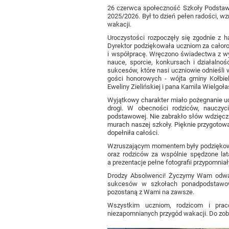
26 czerwca społeczność Szkoły Podstawow
2025/2026. Był to dzień pełen radości, 
wakacji.
Uroczystości rozpoczęły się zgodnie z
Dyrektor podziękowała uczniom za całor
i współpracę. Wręczono świadectwa z wy
nauce, sporcie, konkursach i działalno
sukcesów, które nasi uczniowie odnieśli
gości honorowych - wójta gminy Kołbiel
Eweliny Zielińskiej i pana Kamila Wielgoła
Wyjątkowy charakter miało pożegnanie uc
drogi. W obecności rodziców, nauczyc
podstawowej. Nie zabrakło słów wdzięcz
murach naszej szkoły. Pięknie przygoto
dopełniła całości.
Wzruszającym momentem były podziękow
oraz rodziców za wspólnie spędzone lata
a prezentacje pełne fotografii przypomniał
Drodzy Absolwenci! Życzymy Wam odwag
sukcesów w szkołach ponadpodstawowy
pozostaną z Wami na zawsze.
Wszystkim uczniom, rodzicom i prac
niezapomnianych przygód wakacji. Do zob