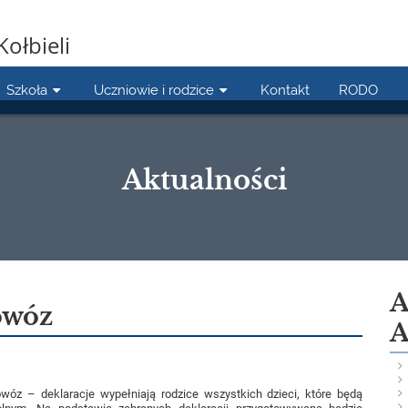
Kołbieli
Szkoła
Uczniowie i rodzice
Kontakt
RODO
Aktualności
A
owóz
A
owóz – deklaracje wypełniają rodzice wszystkich dzieci, które będą