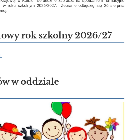
Krajowej w Kołbieli serdecznie zaprasza na spotkanie informacyjne
w w roku szkolnym 2026/2027. Zebranie odbędzię się 26 sierpnia
znej.
nowy rok szkolny 2026/27
df
ów w oddziale