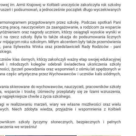
ej im. Armii Krajowej w Kołbieli uroczyście zakończyła rok szkolny
wzruszeń i podsumowań, a jednocześnie początek długo wyczekiwanych
 harmonogramem przygotowanym przez szkołę. Podczas spotkań Pani
oczną pracę, nauczycielom za zaangażowanie, a rodzicom za wsparcie
różnieniem oraz nagrody uczniom, którzy osiągnęli wysokie wyniki w
ści na rzecz szkoły. Była to także okazja do podsumowania licznych
 w mijającym roku szkolnym. Miłym akcentem były także przemówienia
, pana Sylwestra Winka oraz przedstawicieli Rady Rodziców - pani
skiego.
zniów klas ósmych, którzy zakończyli ważny etap swojej edukacyjnej
ieli i młodszych kolegów odebrali świadectwa ukończenia szkoły
ności, życzeń powodzenia oraz wspomnień z ośmiu lat spędzonych w
wana częśc artystyczna przez Wychowawców i uczniów kals siódmych,
ania skierowane do wychowawców, nauczycieli, pracowników szkoły
, wsparcie i troskę. Uśmiechy przeplatały się ze łzami wzruszenia,
y najpiękniejsze chwile z życia szkolnego.
i w realizowaniu marzeń, wiary we własne możliwości oraz wielu
ch. Niech zdobyta wiedza, przyjaźnie i wspomnienia z Kołbieli
ownikom szkoły życzymy słonecznych, bezpiecznych i pełnych
aczenia we wrześniu!