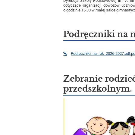
Dyrekcja Szkoły Podstawowej im. Armii 
dotyczące organizacji dowozów ucznió
o godzinie 16.30 w małej salce gimnastyc
Podręczniki na 
Podreczniki_na_rok_2026-2027.odt.p
Zebranie rodzic
przedszkolnym.