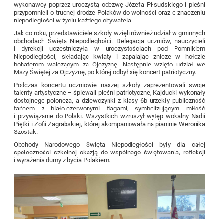
wykonawcy poprzez uroczystą odezwę Józefa Piłsudskiego i pieśni
przypomnieli o trudnej drodze Polaków do wolności oraz o znaczeniu
niepodległości w życiu każdego obywatela.
Jak co roku, przedstawiciele szkoły wzięli również udział w gminnych
obchodach Święta Niepodległości. Delegacja uczniów, nauczycieli
i dyrekcji uczestniczyła w uroczystościach pod Pomnikiem
Niepodległości, składając kwiaty i zapalając znicze w hołdzie
bohaterom walczącym za Ojczyznę. Następnie wzięto udział we
Mszy Świętej za Ojczyznę, po której odbył się koncert patriotyczny.
Podczas koncertu uczniowie naszej szkoły zaprezentowali swoje
talenty artystyczne – śpiewali pieśni patriotyczne, Kajducki wykonały
dostojnego poloneza, a dziewczynki z klasy 6b urzekły publiczność
tańcem z biało-czerwonymi flagami, symbolizującym miłość
i przywiązanie do Polski. Wszystkich wzruszył wytęp wokalny Nadii
Piętki i Zofii Zagrabskiej, której akompaniowała na pianinie Weronika
Szostak.
Obchody Narodowego Święta Niepodległości były dla całej
społeczności szkolnej okazją do wspólnego świętowania, refleksji
i wyrażenia dumy z bycia Polakiem.