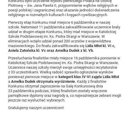
Konkursu było uczczenie wyboru pierwszego Polaka na Stolicę
Piotrową – św. Jana Pawła II, przypomnienie wątków religijnych w
poezji polskiej i zagranicznej oraz ukazanie jedności doświadczenia
religijnego w rozmaitych kulturach i kręgach cywilizacyjnych.
Pierwszy etap Konkursu miał miejsce 6 października w naszej
szkole. Natomiast 11 października zakwalifikowane uczennice brały
udział w drugim etapie Konkursu, który miał miejsce w
Katolickiej
Szkole Podstawowej im. Ks. Piotra Skargi w Warszawie. W
eliminacjach wzięło udział ponad 200 uczniów z województwa
mazowieckiego. Do finału zakwalifikowała się
Lidia Młot kl. VI c,
Aniela Zatońska kl. Vc oraz Amelka Dudek z kl. Vb
.
Przesłuchania finalistów miały miejsce 16 października ponownie w
Katolickiej Szkole Podstawowej im. Ks. Piotra Skargi w Warszawie.
Uczennice naszej szkoły mierzył swoje umiejętności recytatorskie
z 33 uczestnikami. Wielką radość sprawiło ogłoszenie wyników
ponieważ pierwsze miejsce w
kategorii klas IV-VI zajęła Lidia Młot
a
Amelka Dudek otrzymała wyróżnienie.
Każdy z finalistów
Konkursu otrzymał zaproszenie na Galę Konkursową dnia
23 października podczas, której finalistom zostały wręczone
pamiątkowe dyplomy oraz nagrody a, co najważniejsze zebrani mogli
jeszcze raz wysłuchać wybranych.
Gratulujemy naszym uczennicom!