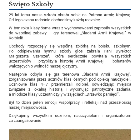
Święto Szkoły
29 lat temu nasza szkoła obrała sobie na Patrona Armię Krajową.
Od tego czasu radośnie obchodzimy każdą rocznicę.
W tym roku klasy ósme wraz z wychowawcami zaprosiły wszystkich
do wspólnej zabawy – gry terenowej „Śladami Armii Krajowej” w
Kołbieli!
Obchody rozpoczęły się wspólną zbiórką na boisku szkolnym.
Po odśpiewaniu hymnu szkoły głos zabrała Pani Dyrektor,
Małgorzata Szerszeń, która serdecznie powitała wszystkich
uczestników i przybliżyła historię Armii Krajowej – bohaterów
walczących o wolność naszej ojczyzny.
Następnie odbyła się gra terenowa „Śladami Armii Krajowej”,
zorganizowana przez uczniów klas ósmych pod opieką nauczycieli.
Uczniowie klas 4–7 przemierzali Kołbiel, odwiedzając miejsca
związane z lokalną historią i wykonując patriotyczne zadania,
a młodsze klasy uczestniczyły w zajęciach „Drzewko pamięci”.
Był to dzień pełen emocji, współpracy i refleksji nad przeszłością
naszej miejscowości.
Dziękujemy wszystkim uczniom, nauczycielom i organizatorom
za zaangażowanie