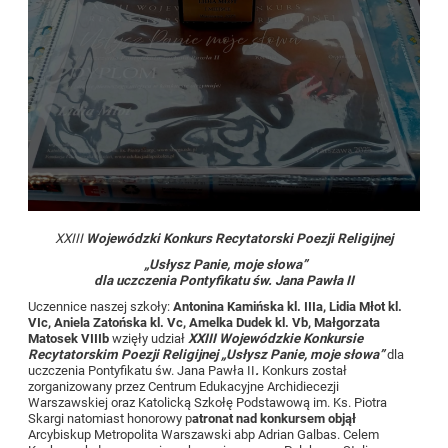
XXIII
Wojewódzki Konkurs Recytatorski Poezji Religijnej
„Usłysz Panie, moje słowa”
dla uczczenia Pontyfikatu św. Jana Pawła II
Uczennice naszej szkoły:
Antonina Kamińska kl. IIIa,
Lidia Młot kl.
VIc, Aniela Zatońska kl. Vc, Amelka Dudek kl. Vb, Małgorzata
Matosek VIIIb
wzięły udział
XXIII Wojewódzkie Konkursie
Recytatorskim Poezji Religijnej „Usłysz Panie, moje słowa”
dla
uczczenia Pontyfikatu św. Jana Pawła II
.
Konkurs został
zorganizowany przez Centrum Edukacyjne Archidiecezji
Warszawskiej oraz Katolicką Szkołę Podstawową im. Ks. Piotra
Skargi natomiast honorowy p
atronat nad konkursem objął
Arcybiskup Metropolita Warszawski abp Adrian Galbas. Celem