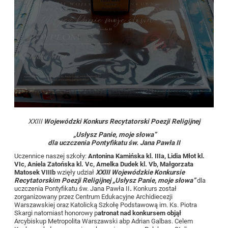
XXIII
Wojewódzki Konkurs Recytatorski Poezji Religijnej
„Usłysz Panie, moje słowa”
dla uczczenia Pontyfikatu św. Jana Pawła II
Uczennice naszej szkoły:
Antonina Kamińska kl. IIIa,
Lidia Młot kl.
VIc, Aniela Zatońska kl. Vc, Amelka Dudek kl. Vb, Małgorzata
Matosek VIIIb
wzięły udział
XXIII Wojewódzkie Konkursie
Recytatorskim Poezji Religijnej „Usłysz Panie, moje słowa”
dla
uczczenia Pontyfikatu św. Jana Pawła II
.
Konkurs został
zorganizowany przez Centrum Edukacyjne Archidiecezji
Warszawskiej oraz Katolicką Szkołę Podstawową im. Ks. Piotra
Skargi natomiast honorowy p
atronat nad konkursem objął
Arcybiskup Metropolita Warszawski abp Adrian Galbas. Celem