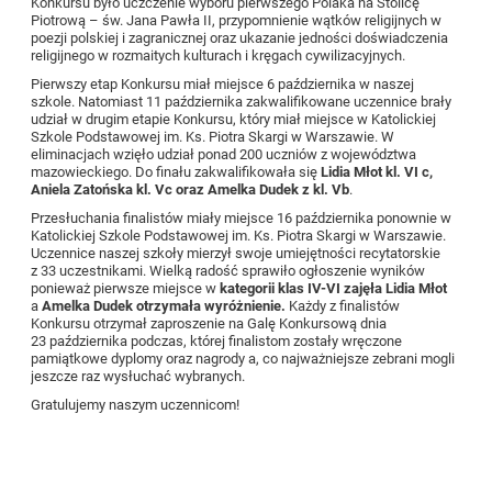
Konkursu było uczczenie wyboru pierwszego Polaka na Stolicę
Piotrową – św. Jana Pawła II, przypomnienie wątków religijnych w
poezji polskiej i zagranicznej oraz ukazanie jedności doświadczenia
religijnego w rozmaitych kulturach i kręgach cywilizacyjnych.
Pierwszy etap Konkursu miał miejsce 6 października w naszej
szkole. Natomiast 11 października zakwalifikowane uczennice brały
udział w drugim etapie Konkursu, który miał miejsce w
Katolickiej
Szkole Podstawowej im. Ks. Piotra Skargi w Warszawie. W
eliminacjach wzięło udział ponad 200 uczniów z województwa
mazowieckiego. Do finału zakwalifikowała się
Lidia Młot kl. VI c,
Aniela Zatońska kl. Vc oraz Amelka Dudek z kl. Vb
.
Przesłuchania finalistów miały miejsce 16 października ponownie w
Katolickiej Szkole Podstawowej im. Ks. Piotra Skargi w Warszawie.
Uczennice naszej szkoły mierzył swoje umiejętności recytatorskie
z 33 uczestnikami. Wielką radość sprawiło ogłoszenie wyników
ponieważ pierwsze miejsce w
kategorii klas IV-VI zajęła Lidia Młot
a
Amelka Dudek otrzymała wyróżnienie.
Każdy z finalistów
Konkursu otrzymał zaproszenie na Galę Konkursową dnia
23 października podczas, której finalistom zostały wręczone
pamiątkowe dyplomy oraz nagrody a, co najważniejsze zebrani mogli
jeszcze raz wysłuchać wybranych.
Gratulujemy naszym uczennicom!