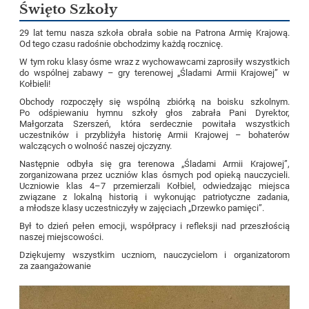
Święto Szkoły
29 lat temu nasza szkoła obrała sobie na Patrona Armię Krajową.
Od tego czasu radośnie obchodzimy każdą rocznicę.
W tym roku klasy ósme wraz z wychowawcami zaprosiły wszystkich
do wspólnej zabawy – gry terenowej „Śladami Armii Krajowej” w
Kołbieli!
Obchody rozpoczęły się wspólną zbiórką na boisku szkolnym.
Po odśpiewaniu hymnu szkoły głos zabrała Pani Dyrektor,
Małgorzata Szerszeń, która serdecznie powitała wszystkich
uczestników i przybliżyła historię Armii Krajowej – bohaterów
walczących o wolność naszej ojczyzny.
Następnie odbyła się gra terenowa „Śladami Armii Krajowej”,
zorganizowana przez uczniów klas ósmych pod opieką nauczycieli.
Uczniowie klas 4–7 przemierzali Kołbiel, odwiedzając miejsca
związane z lokalną historią i wykonując patriotyczne zadania,
a młodsze klasy uczestniczyły w zajęciach „Drzewko pamięci”.
Był to dzień pełen emocji, współpracy i refleksji nad przeszłością
naszej miejscowości.
Dziękujemy wszystkim uczniom, nauczycielom i organizatorom
za zaangażowanie