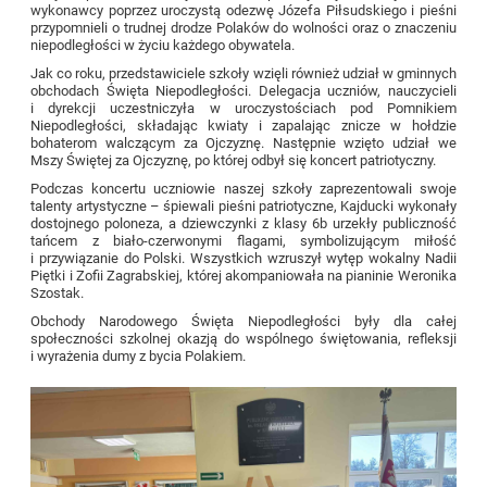
wykonawcy poprzez uroczystą odezwę Józefa Piłsudskiego i pieśni
przypomnieli o trudnej drodze Polaków do wolności oraz o znaczeniu
niepodległości w życiu każdego obywatela.
Jak co roku, przedstawiciele szkoły wzięli również udział w gminnych
obchodach Święta Niepodległości. Delegacja uczniów, nauczycieli
i dyrekcji uczestniczyła w uroczystościach pod Pomnikiem
Niepodległości, składając kwiaty i zapalając znicze w hołdzie
bohaterom walczącym za Ojczyznę. Następnie wzięto udział we
Mszy Świętej za Ojczyznę, po której odbył się koncert patriotyczny.
Podczas koncertu uczniowie naszej szkoły zaprezentowali swoje
talenty artystyczne – śpiewali pieśni patriotyczne, Kajducki wykonały
dostojnego poloneza, a dziewczynki z klasy 6b urzekły publiczność
tańcem z biało-czerwonymi flagami, symbolizującym miłość
i przywiązanie do Polski. Wszystkich wzruszył wytęp wokalny Nadii
Piętki i Zofii Zagrabskiej, której akompaniowała na pianinie Weronika
Szostak.
Obchody Narodowego Święta Niepodległości były dla całej
społeczności szkolnej okazją do wspólnego świętowania, refleksji
i wyrażenia dumy z bycia Polakiem.