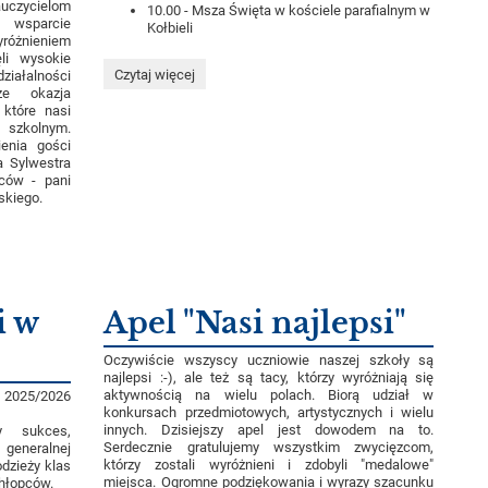
czycielom
10.00 - Msza Święta w kościele parafialnym w
 wsparcie
Kołbieli
yróżnieniem
li wysokie
Harmonogram
Czytaj więcej
ziałalności
uroczystości
e okazja
zakończenia
które nasi
roku
 szkolnym.
szkolnego:
enia gości
a Sylwestra
iców - pani
skiego.
i w
Apel "Nasi najlepsi"
Oczywiście wszyscy uczniowie naszej szkoły są
najlepsi :-), ale też są tacy, którzy wyróżniają się
aktywnością na wielu polach. Biorą udział w
 2025/2026
konkursach przedmiotowych, artystycznych i wielu
innych. Dzisiejszy apel jest dowodem na to.
y sukces,
Serdecznie gratulujemy wszystkim zwycięzcom,
generalnej
którzy zostali wyróżnieni i zdobyli "medalowe"
dzieży klas
miejsca. Ogromne podziękowania i wyrazy szacunku
chłopców.