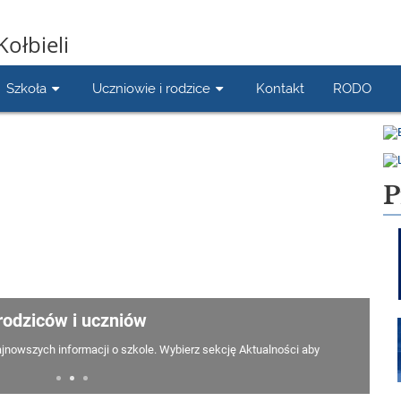
Kołbieli
Szkoła
Uczniowie i rodzice
Kontakt
RODO
P
rodziców i uczniów
jnowszych informacji o szkole. Wybierz sekcję Aktualności aby