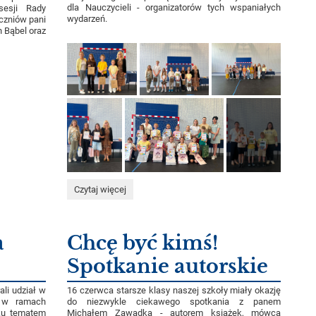
dla Nauczycieli - organizatorów tych wspaniałych
sesji Rady
wydarzeń.
czniów pani
 Bąbel oraz
Apel
Czytaj więcej
"Nasi
najlepsi":
a
Chcę być kimś!
Spotkanie autorskie
ali udział w
16 czerwca starsze klasy naszej szkoły miały okazję
m w ramach
do niezwykle ciekawego spotkania z panem
ku tematem
Michałem Zawadką - autorem książek, mówcą