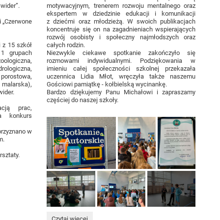
Świder”.
motywacyjnym, trenerem rozwoju mentalnego oraz
ekspertem w dziedzinie edukacji i komunikacji
 i „Czerwone
z dziećmi oraz młodzieżą. W swoich publikacjach
koncentruje się on na zagadnieniach wspierających
rozwój osobisty i społeczny najmłodszych oraz
 z 15 szkół
całych rodzin.
11 grupach
Niezwykle ciekawe spotkanie zakończyło się
oologiczna,
rozmowami indywidualnymi. Podziękowania w
rologiczna,
imieniu całej społeczności szkolnej przekazała
 porostowa,
uczennica Lidia Młot, wręczyła także naszemu
malarska),
Gościowi pamiątkę - kołbielską wycinankę.
wider.
Bardzo dziękujemy Panu Michałowi i zapraszamy
częściej do naszej szkoły.
acją prac,
a konkurs
przyznano w
m.
sztaty.
Chcę
Czytaj więcej