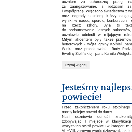
uczniom za całoroczną pracę, nau
za zaangażowanie, a rodzicom za
i współpracę. Wręczono świadectwa z w
oraz nagrody uczniom, którzy osiągnę
wyniki w nauce, sporcie, konkursach i d
na rzecz szkoły. Była to takż
do podsumowania licznych sukcesów, 
uczniowie odnieśli w mijającym roku
Miłym akcentem były także przemówi
honorowych - wójta gminy Kołbiel, pan
Winka oraz przedstawicieli Rady Rodz
Eweliny Zielińskiej i pana Kamila Wielgoła
Uroczyste
Czytaj więcej
zakończenie
roku
szkolnego
i
Jesteśmy najleps
pożegnanie
Absolwentów:
powiecie!
Przed zakończeniem roku szkolnego
mamy kolejny powód do dumy.
Nasi uczniowie odnieśli znakomit
zdobywając I miejsce w klasyfikacji 
wszystkich szkół powiatu w kategorii mło
VII–VIII, zarówno wśród dziewcząt, jak i 