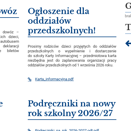
G
owóz
Ogłoszenie dla
bra
oddziałów
T
przedszkolnych!
na dowóz –
ich dzieci,
autobusem
deklaracji
Prosimy rodziców dzieci przyjętych do oddziałów
e biletów
przedszkolnych o wypełnienie i dostarczenie
do szkoły Karty Informacyjnej – przedmiotowa karta
niezbędna jest do zaplanowania organizacji pracy
oddziałów przedszkolnych od 1 września 2026 roku.
Karta_informacyjna.pdf
e
Podręczniki na nowy
rok szkolny 2026/27
Podreczniki_na_rok_2026-2027.odt.pdf