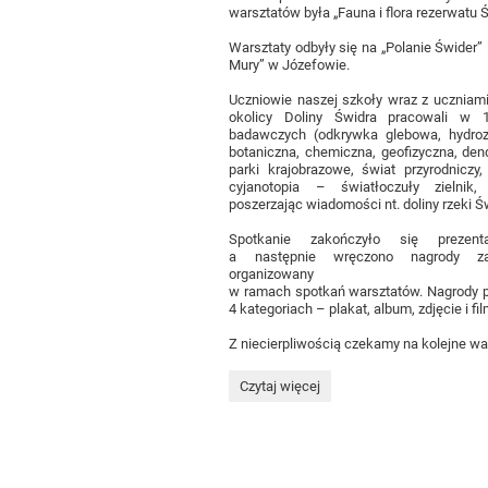
warsztatów była „Fauna i flora rezerwatu 
Warsztaty odbyły się na „Polanie Świder”
Mury” w Józefowie.
Uczniowie naszej szkoły wraz z uczniami
okolicy Doliny Świdra pracowali w 
badawczych (odkrywka glebowa, hydroz
botaniczna, chemiczna, geofizyczna, dend
parki krajobrazowe, świat przyrodniczy,
cyjanotopia – światłoczuły zielnik, 
poszerzając wiadomości nt. doliny rzeki Ś
Spotkanie zakończyło się prezent
a następnie wręczono nagrody z
organizowany
w ramach spotkań warsztatów. Nagrody 
4 kategoriach – plakat, album, zdjęcie i fil
Z niecierpliwością czekamy na kolejne war
XXVII
Czytaj więcej
Spotkania
nad
Świdrem: