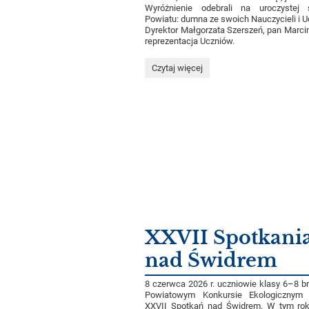
Wyróżnienie odebrali na uroczystej 
Powiatu: dumna ze swoich Nauczycieli i U
Dyrektor Małgorzata Szerszeń, pan Marcin
reprezentacja Uczniów.
Jesteśmy
Czytaj więcej
najlepsi
w
powiecie!:
XXVII Spotkani
nad Świdrem
8 czerwca 2026 r. uczniowie klasy 6–8 br
Powiatowym Konkursie Ekologiczny
XXVII Spotkań nad Świdrem. W tym ro