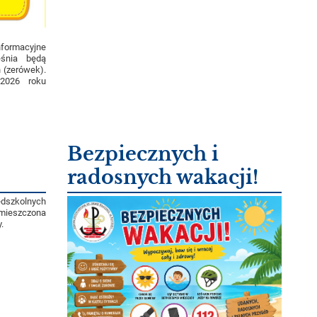
formacyjne
śnia będą
 (zerówek).
 2026 roku
Bezpiecznych i
radosnych wakacji!
edszkolnych
umieszczona
.